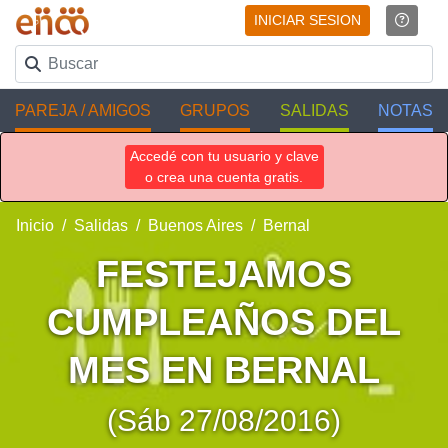
INICIAR SESION
PAREJA / AMIGOS
GRUPOS
SALIDAS
NOTAS
Accedé con tu usuario y clave
o crea una cuenta gratis.
Inicio
Salidas
Buenos Aires
Bernal
FESTEJAMOS
CUMPLEAÑOS DEL
MES EN BERNAL
(Sáb 27/08/2016)