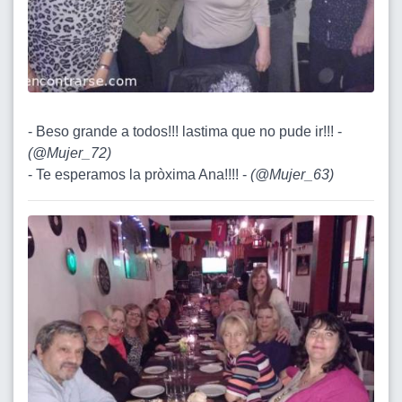
- Beso grande a todos!!! lastima que no pude ir!!! -
(
@Mujer_72
)
- Te esperamos la pròxima Ana!!!! -
(
@Mujer_63
)