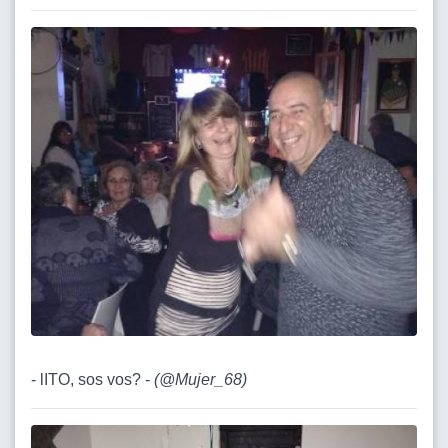
- lITO, sos vos? -
(
@Mujer_68
)