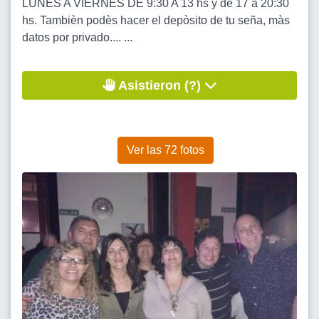
LUNES A VIERNES DE 9:30 A 13 hs y de 17 a 20:30
hs. Tambièn podès hacer el depòsito de tu seña, màs
datos por privado.... ...
Asistieron (?)
Ver las 72 fotos