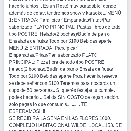
hacerlo juntos... Es un Restò muy agradable, donde
ademàs de cenar, tendremos show y karaoke... MENÙ
1: ENTRADA: Para 'picar' Empanadas/Fritas/Pan
saborizado PLATO PRINCIPAL: Pastas libres de todo
tipo POSTRE: Helado(2 bochas)/Budìn de pan o
Ensalada de frutas Todo por $190 Bebidas aparte
MENÙ 2: ENTRADA: Para 'picar'
Empanadas/Fritas/Pan saborizado PLATO
PRINCIPAL: Pizza libre de todo tipo POSTRE:
helado(2 bochas)/Budìn de pan o Ensala de frutas
Todo por $190 Bebidas aparte Para hacer la reserva
se debe señar con $100 Tenemos para nosotros un
cupo de 50 personas.. Si querès festejar tu cumple,
podes hacerlo... Salida SIN COSTO de organizaciòn,
solo pagas lo que consumìs........... TE
ESPERAMOS!!!!!
SE RECIBIRÀ LA SEÑA EN LAS FLORES 1600,
COMPLEJO HABITACIONAL WILDE, LOCAL 158, DE