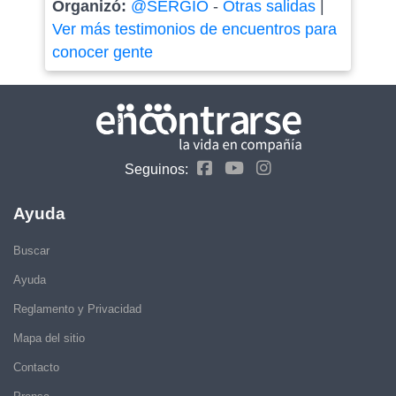
Organizó:
@SERGIO
-
Otras salidas
|
Ver más testimonios de encuentros para
conocer gente
Seguinos:
Ayuda
Buscar
Ayuda
Reglamento y Privacidad
Mapa del sitio
Contacto