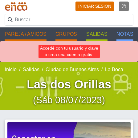
INICIAR SESION
PAREJA / AMIGOS
GRUPOS
SALIDAS
NOTAS
Accedé con tu usuario y clave
o crea una cuenta gratis.
Inicio
Salidas
Ciudad de Buenos Aires
La Boca
Las dos Orillas
(Sáb 08/07/2023)