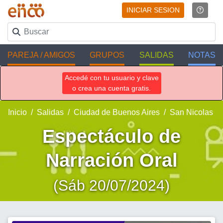
INICIAR SESION
PAREJA / AMIGOS
GRUPOS
SALIDAS
NOTAS
Accedé con tu usuario y clave
o crea una cuenta gratis.
Inicio
Salidas
Ciudad de Buenos Aires
San Nicolas
Espectáculo de
Narración Oral
(Sáb 20/07/2024)