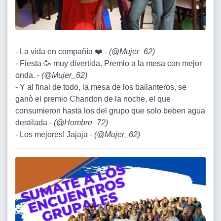
- La vida en compañía ❤️ -
(
@Mujer_62
)
- Fiesta 🥳 muy divertida. Premio a la mesa con mejor
onda. -
(
@Mujer_62
)
- Y al final de todo, la mesa de los bailanteros, se
ganò el premio Chandon de la noche, el que
consumieron hasta los del grupo que solo beben agua
destilada -
(
@Hombre_72
)
- Los mejores! Jajaja -
(
@Mujer_62
)