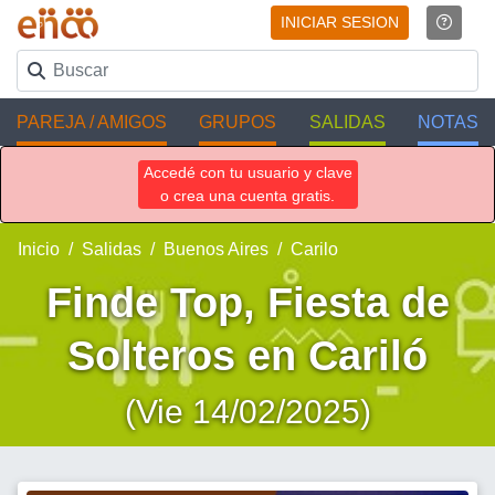
INICIAR SESION
PAREJA / AMIGOS
GRUPOS
SALIDAS
NOTAS
Accedé con tu usuario y clave
o crea una cuenta gratis.
Inicio
Salidas
Buenos Aires
Carilo
Finde Top, Fiesta de
Solteros en Cariló
(Vie 14/02/2025)