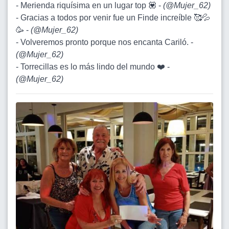
- Merienda riquísima en un lugar top 💟 -
(
@Mujer_62
)
- Gracias a todos por venir fue un Finde increíble 🥰💦
🥳 -
(
@Mujer_62
)
- Volveremos pronto porque nos encanta Cariló. -
(
@Mujer_62
)
- Torrecillas es lo más lindo del mundo ❤️ -
(
@Mujer_62
)