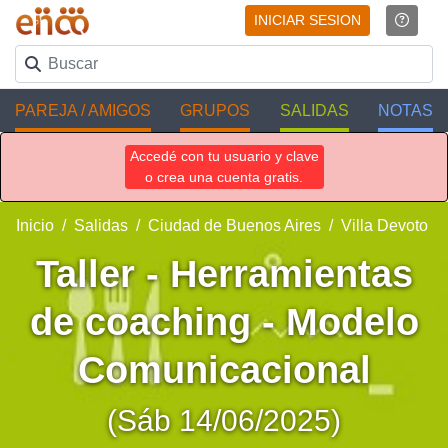
INICIAR SESION
PAREJA / AMIGOS
GRUPOS
SALIDAS
NOTAS
Accedé con tu usuario y clave
o crea una cuenta gratis.
Inicio
Salidas
Ciudad de Buenos Aires
Villa Devoto
Taller - Herramientas
de coaching - Modelo
Comunicacional
(Sáb 14/06/2025)