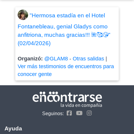
"Hermosa estadía en el Hotel
Fontanebleau, genial Gladys como
anfitriona, muchas gracias!!! 🌺🥰😘"
(02/04/2026)
Organizó:
@GLAM8
-
Otras salidas
|
Ver más testimonios de encuentros para
conocer gente
Seguinos:
Ayuda