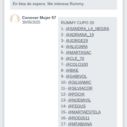
En lista de espera. Me interesa Rummy.
Conocer Mujer 57
30/05/2025
RUMMY CUPO 20
1-
@SANDRA_LA_NEGRA
2-
@ADRIANA_19
3-
@JORGE29
4-
@ALICIARA
5-
@MARTASAC
6-
@CLE_70
7-
@COLO100
8-
@BIKE
9-
@GABIVOL
10-
@SILVIAMIC
11-
@SILVIACOR
12-
@POCHI
13-
@NOEMIVIL
14-
@FEGUS
15-
@MARTAESTELA
16-
@ROD2611
17-
@MFABIANA