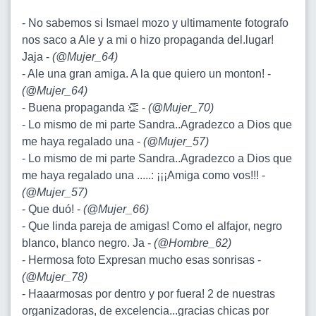
- No sabemos si Ismael mozo y ultimamente fotografo
nos saco a Ale y a mi o hizo propaganda del.lugar!
Jaja -
(
@Mujer_64
)
- Ale una gran amiga. A la que quiero un monton! -
(
@Mujer_64
)
- Buena propaganda 👏 -
(
@Mujer_70
)
- Lo mismo de mi parte Sandra..Agradezco a Dios que
me haya regalado una -
(
@Mujer_57
)
- Lo mismo de mi parte Sandra..Agradezco a Dios que
me haya regalado una .....: ¡¡¡Amiga como vos!!! -
(
@Mujer_57
)
- Que duó! -
(
@Mujer_66
)
- Que linda pareja de amigas! Como el alfajor, negro
blanco, blanco negro. Ja -
(
@Hombre_62
)
- Hermosa foto Expresan mucho esas sonrisas -
(
@Mujer_78
)
- Haaarmosas por dentro y por fuera! 2 de nuestras
organizadoras, de excelencia...gracias chicas por