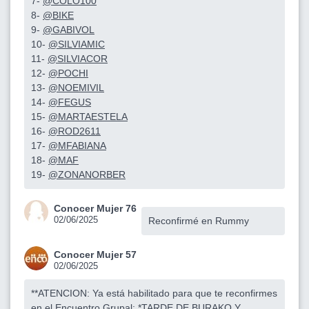
7-
@COLO100
8-
@BIKE
9-
@GABIVOL
10-
@SILVIAMIC
11-
@SILVIACOR
12-
@POCHI
13-
@NOEMIVIL
14-
@FEGUS
15-
@MARTAESTELA
16-
@ROD2611
17-
@MFABIANA
18-
@MAF
19-
@ZONANORBER
Conocer Mujer 76
02/06/2025
Reconfirmé en Rummy
Conocer Mujer 57
02/06/2025
**ATENCION: Ya está habilitado para que te reconfirmes
en el Encuentro Grupal: *TARDE DE BURAKO Y