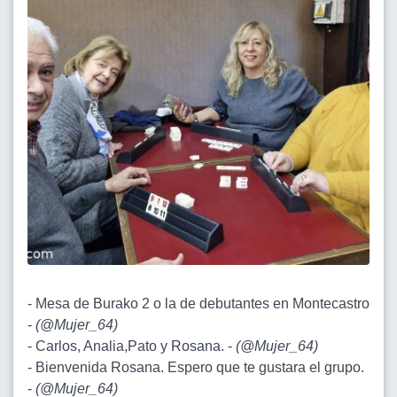
- Mesa de Burako 2 o la de debutantes en Montecastro
-
(
@Mujer_64
)
- Carlos, Analia,Pato y Rosana. -
(
@Mujer_64
)
- Bienvenida Rosana. Espero que te gustara el grupo.
-
(
@Mujer_64
)