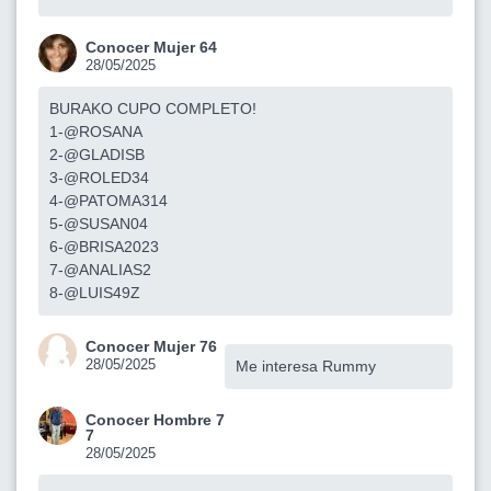
Conocer Mujer 64
28/05/2025
BURAKO CUPO COMPLETO!
1-@ROSANA
2-@GLADISB
3-@ROLED34
4-@PATOMA314
5-@SUSAN04
6-@BRISA2023
7-@ANALIAS2
8-@LUIS49Z
Conocer Mujer 76
28/05/2025
Me interesa Rummy
Conocer Hombre 7
7
28/05/2025