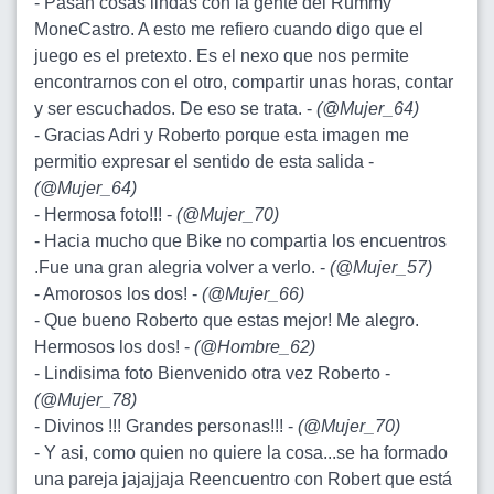
- Pasan cosas lindas con la gente del Rummy
MoneCastro. A esto me refiero cuando digo que el
juego es el pretexto. Es el nexo que nos permite
encontrarnos con el otro, compartir unas horas, contar
y ser escuchados. De eso se trata. -
(
@Mujer_64
)
- Gracias Adri y Roberto porque esta imagen me
permitio expresar el sentido de esta salida -
(
@Mujer_64
)
- Hermosa foto!!! -
(
@Mujer_70
)
- Hacia mucho que Bike no compartia los encuentros
.Fue una gran alegria volver a verlo. -
(
@Mujer_57
)
- Amorosos los dos! -
(
@Mujer_66
)
- Que bueno Roberto que estas mejor! Me alegro.
Hermosos los dos! -
(
@Hombre_62
)
- Lindisima foto Bienvenido otra vez Roberto -
(
@Mujer_78
)
- Divinos !!! Grandes personas!!! -
(
@Mujer_70
)
- Y asi, como quien no quiere la cosa...se ha formado
una pareja jajajjaja Reencuentro con Robert que está