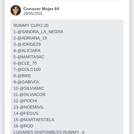
Conocer Mujer 64
29/05/2025
RUMMY CUPO 20
1-@SANDRA_LA_NEGRA
2-@ADRIANA_19
3-@JORGE29
4-@ALICIARA
5-@MARTASAC
6-@CLE_70
7-@COLO100
8-@BIKE
9-@GABIVOL
10-@SILVIAMIC
11-@SILVIACOR
12-@POCHI
13-@NOEMIVIL
14-@FEGUS
15-@MARTAESTELA
16-@ROD
LUGARES DISPONIBLES RUMMY...4