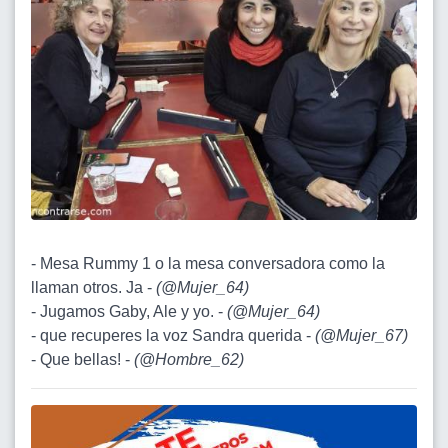
- Mesa Rummy 1 o la mesa conversadora como la
llaman otros. Ja -
(
@Mujer_64
)
- Jugamos Gaby, Ale y yo. -
(
@Mujer_64
)
- que recuperes la voz Sandra querida -
(
@Mujer_67
)
- Que bellas! -
(
@Hombre_62
)