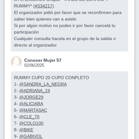
RUMMY* (
#S34217
) .
El organizador pidió por favor que se reconfirmen para
saber bien quienes van a asistir.
Si por algún motivo no podes ir por favor cancelá tu
participación
Cualquier consulta hacela en el grupo de la salida o
directo al organizador
Conocer Mujer 57
02/06/2025
RUMMY CUPO 20 CUPO CONPLETO
1-
@SANDRA_LA_NEGRA
2-
@ADRIANA_19
3-
@JORGE29
4-
@ALICIARA
5-
@MARTASAC
6-
@CLE_70
7-
@COLO100
8-
@BIKE
9-
@GABIVOL