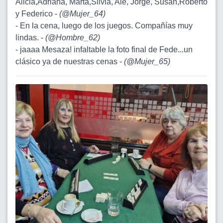
Alicia,Adriana, Marta,Silvia, Ale, Jorge, Susan,Roberto
y Federico -
(
@Mujer_64
)
- En la cena, luego de los juegos. Compañías muy
lindas. -
(
@Hombre_62
)
- jaaaa Mesaza! infaltable la foto final de Fede...un
clásico ya de nuestras cenas -
(
@Mujer_65
)