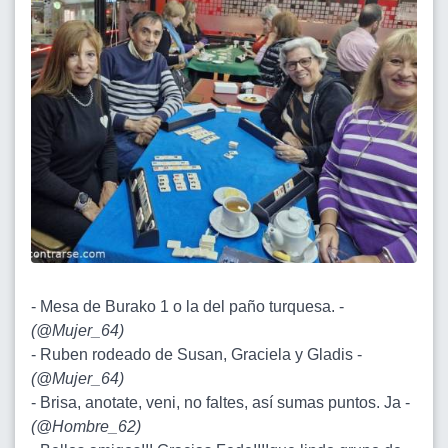
- Mesa de Burako 1 o la del paño turquesa. -
(
@Mujer_64
)
- Ruben rodeado de Susan, Graciela y Gladis -
(
@Mujer_64
)
- Brisa, anotate, veni, no faltes, así sumas puntos. Ja -
(
@Hombre_62
)