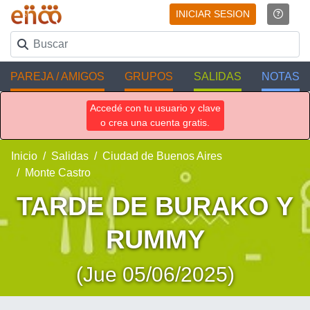
INICIAR SESION
PAREJA / AMIGOS
GRUPOS
SALIDAS
NOTAS
Accedé con tu usuario y clave
o crea una cuenta gratis.
Inicio
Salidas
Ciudad de Buenos Aires
Monte Castro
TARDE DE BURAKO Y
RUMMY
(Jue 05/06/2025)