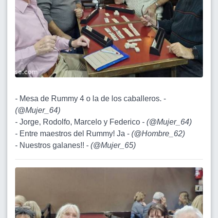
- Mesa de Rummy 4 o la de los caballeros. -
(
@Mujer_64
)
- Jorge, Rodolfo, Marcelo y Federico -
(
@Mujer_64
)
- Entre maestros del Rummy! Ja -
(
@Hombre_62
)
- Nuestros galanes!! -
(
@Mujer_65
)