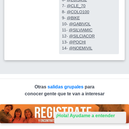
7-
@CLE_70
8-
@COLO100
9-
@BIKE
10-
@GABIVOL
11-
@SILVIAMIC
12-
@SILCIACOR
13-
@POCHI
14-
@NOEMIVIL
Otras
salidas grupales
para
conocer gente que te van a interesar
¡Hola! Ayudame a entender