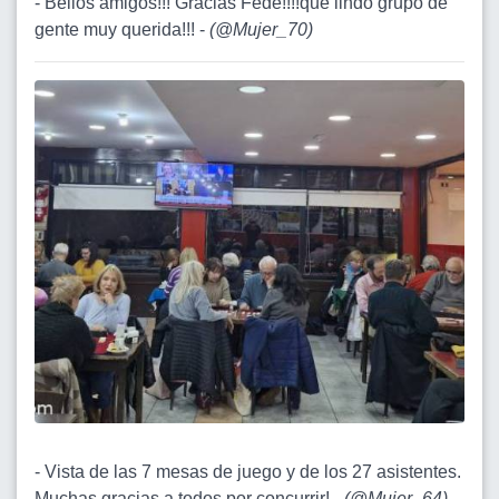
- Bellos amigos!!! Gracias Fede!!!!que lindo grupo de
gente muy querida!!! -
(
@Mujer_70
)
- Vista de las 7 mesas de juego y de los 27 asistentes.
Muchas gracias a todos por concurrir! -
(
@Mujer_64
)