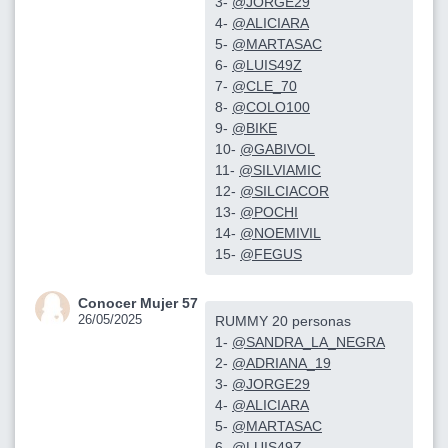
3-
@JORGE29
4-
@ALICIARA
5-
@MARTASAC
6-
@LUIS49Z
7-
@CLE_70
8-
@COLO100
9-
@BIKE
10-
@GABIVOL
11-
@SILVIAMIC
12-
@SILCIACOR
13-
@POCHI
14-
@NOEMIVIL
15-
@FEGUS
Conocer Mujer 57
26/05/2025
RUMMY 20 personas
1-
@SANDRA_LA_NEGRA
2-
@ADRIANA_19
3-
@JORGE29
4-
@ALICIARA
5-
@MARTASAC
6-
@LUIS49Z