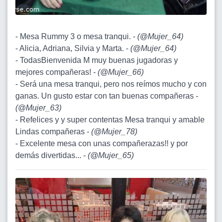
- Mesa Rummy 3 o mesa tranqui. -
(
@Mujer_64
)
- Alicia, Adriana, Silvia y Marta. -
(
@Mujer_64
)
- TodasBienvenida M muy buenas jugadoras y
mejores compañeras! -
(
@Mujer_66
)
- Será una mesa tranqui, pero nos reímos mucho y con
ganas. Un gusto estar con tan buenas compañeras -
(
@Mujer_63
)
- Refelices y y super contentas Mesa tranqui y amable
Lindas compañeras -
(
@Mujer_78
)
- Excelente mesa con unas compañerazas!! y por
demás divertidas... -
(
@Mujer_65
)