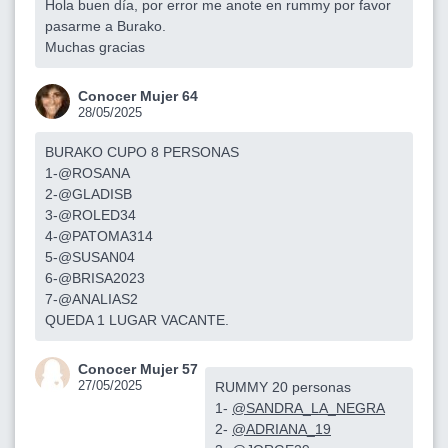
Hola buen día, por error me anote en rummy por favor
pasarme a Burako.
Muchas gracias
Conocer Mujer 64
28/05/2025
BURAKO CUPO 8 PERSONAS
1-@ROSANA
2-@GLADISB
3-@ROLED34
4-@PATOMA314
5-@SUSAN04
6-@BRISA2023
7-@ANALIAS2
QUEDA 1 LUGAR VACANTE.
Conocer Mujer 57
27/05/2025
RUMMY 20 personas
1-
@SANDRA_LA_NEGRA
2-
@ADRIANA_19