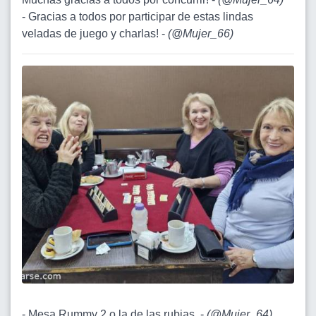
- Gracias a todos por participar de estas lindas
veladas de juego y charlas! -
(
@Mujer_66
)
- Mesa Rummy 2 o la de las rubias. -
(
@Mujer_64
)