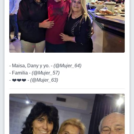
- Maisa, Dany y yo. -
(
@Mujer_64
)
- Familia -
(
@Mujer_57
)
- ❤️❤️❤️ -
(
@Mujer_63
)