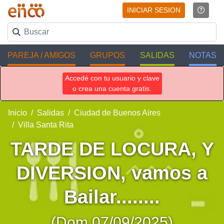
INICIAR SESION
PAREJA / AMIGOS
GRUPOS
SALIDAS
NOTAS
Accedé con tu usuario y clave
o crea una cuenta gratis.
Inicio
Salidas
Ciudad de Buenos Aires
Villa Santa Rita
TARDE DE LOCURA, Y
DIVERSION, vamos a
Bailar........
(Dom 07/09/2025)