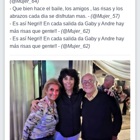
(
@Mujer_64
)
- Que bien hace el baile, los amigos , las risas y los
abrazos cada dia se disfrutan mas. -
(
@Mujer_57
)
- Es así Negri!! En cada salida da Gaby y Andre hay
más risas que gente!! -
(
@Mujer_62
)
- Es así Negri!! En cada salida da Gaby y Andre hay
más risas que gente!! -
(
@Mujer_62
)