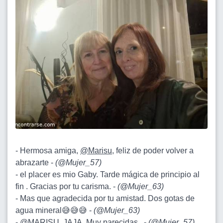
- Hermosa amiga,
@Marisu
, feliz de poder volver a
abrazarte -
(
@Mujer_57
)
- el placer es mio Gaby. Tarde mágica de principio al
fin . Gracias por tu carisma. -
(
@Mujer_63
)
- Mas que agradecida por tu amistad. Dos gotas de
agua mineral😅😅😅 -
(
@Mujer_63
)
-
@MARISU
, JAJA. Muy parecidas . -
(
@Mujer_57
)