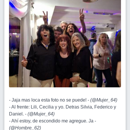
- Jaja mas loca esta foto no se puede! -
(
@Mujer_64
)
- Al frente: Lili, Cecilia y yo. Detras Silvia, Federico y
Daniel. -
(
@Mujer_64
)
- Ahí estoy, de escondido me agregue. Ja -
(
@Hombre_62
)