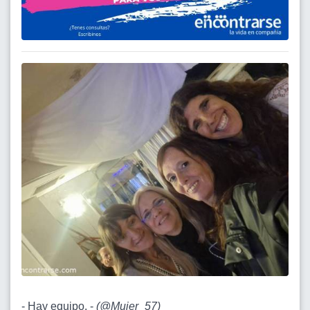
- Hay equipo. -
(
@Mujer_57
)