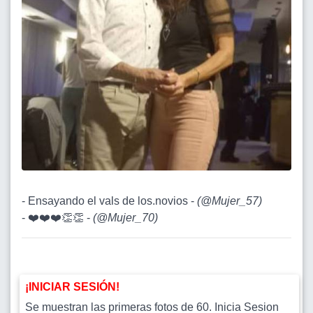
- Ensayando el vals de los.novios -
(
@Mujer_57
)
- ❤️❤️❤️👏👏 -
(
@Mujer_70
)
¡INICIAR SESIÓN!
Se muestran las primeras fotos de 60. Inicia Sesion