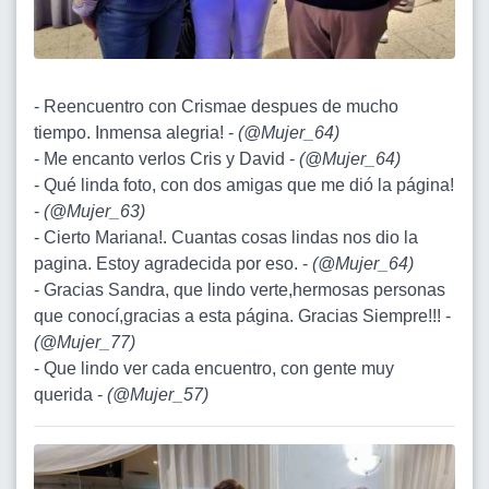
- Reencuentro con Crismae despues de mucho
tiempo. Inmensa alegria! -
(
@Mujer_64
)
- Me encanto verlos Cris y David -
(
@Mujer_64
)
- Qué linda foto, con dos amigas que me dió la página!
-
(
@Mujer_63
)
- Cierto Mariana!. Cuantas cosas lindas nos dio la
pagina. Estoy agradecida por eso. -
(
@Mujer_64
)
- Gracias Sandra, que lindo verte,hermosas personas
que conocí,gracias a esta página. Gracias Siempre!!! -
(
@Mujer_77
)
- Que lindo ver cada encuentro, con gente muy
querida -
(
@Mujer_57
)