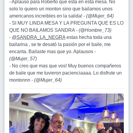
- Aplauso para Roberto que esta en esta mesa. No
solo lo quiero un monton sino que bailamos unos
americanos increibles en la salida! -
(
@Mujer_64
)
- SI MUY LINDA MESA Y LA PREGUNTA QUE ES LO
QUE NO BAILAMOS SANDRA -
(
@Hombre_73
)
-
@SANDRA_LA_NEGRA
estas hecha toda una
bailarina , se te desató la pasión por el baile, me
encanta. Bailaste mas que yo. Aplausos -
(
@Mujer_57
)
- No creo que mas que vos! Muy buenos compañeros
de baile que me tuvieron pacienciaaaa. Lo disfrute un
montonnn -
(
@Mujer_64
)