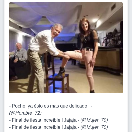
- Pocho, ya èsto es mas que delicado ! -
(
@Hombre_72
)
- Final de fiesta increíble!! Jajaja -
(
@Mujer_70
)
- Final de fiesta increíble!! Jajaja -
(
@Mujer_70
)