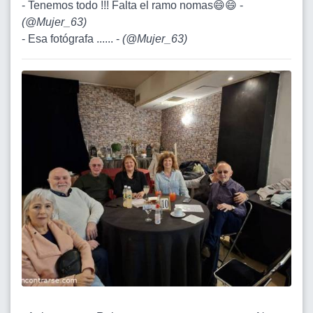
- Tenemos todo !!! Falta el ramo nomas😄😄 -
(
@Mujer_63
)
- Esa fotógrafa ...... -
(
@Mujer_63
)