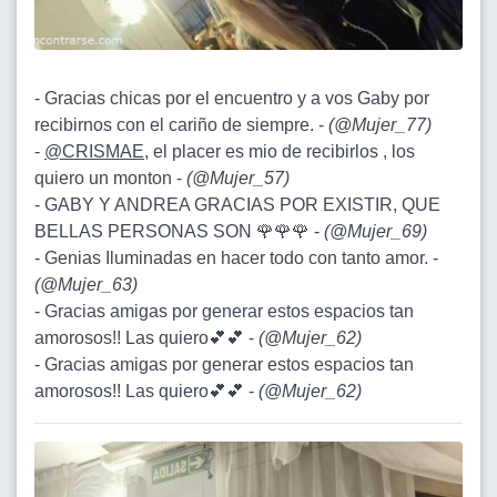
- Gracias chicas por el encuentro y a vos Gaby por
recibirnos con el cariño de siempre. -
(
@Mujer_77
)
-
@CRISMAE
, el placer es mio de recibirlos , los
quiero un monton -
(
@Mujer_57
)
- GABY Y ANDREA GRACIAS POR EXISTIR, QUE
BELLAS PERSONAS SON 🌹🌹🌹 -
(
@Mujer_69
)
- Genias Iluminadas en hacer todo con tanto amor. -
(
@Mujer_63
)
- Gracias amigas por generar estos espacios tan
amorosos!! Las quiero💕💕 -
(
@Mujer_62
)
- Gracias amigas por generar estos espacios tan
amorosos!! Las quiero💕💕 -
(
@Mujer_62
)