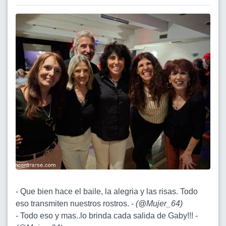
- Que bien hace el baile, la alegria y las risas. Todo
eso transmiten nuestros rostros. -
(
@Mujer_64
)
- Todo eso y mas..lo brinda cada salida de Gaby!!! -