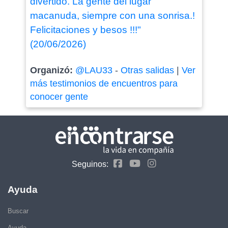
divertido. La gente del lugar
macanuda, siempre con una sonrisa.!
Felicitaciones y besos !!!"
(20/06/2026)
Organizó:
@LAU33
-
Otras salidas
|
Ver
más testimonios de encuentros para
conocer gente
Seguinos:
Ayuda
Buscar
Ayuda