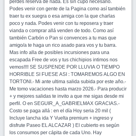
perdes reserva de nada. Es sin cupo necesario.
Podes venir con gente de la Pagina como así también
traer tu ex suegra o esa amiga con la que charlas
poco y nada. Podes venir con tu reposera y traer
vianda o comprar allá venden de todo. Como así
también Carbón o Pan si convences a tu mas que
amigo/a te haga un rico asado para vos y tu barra.
Mas info alla de posibles incursiones para una
escapada Free de vos y tus chichipios intimos nos
vemos!!!! SE SUSPENDE POR LLUVIA O TIEMPO
HORRIBLE SI FUESE ASI : TOMAREMOS ALGO EN
TORTONI.- Mi ante ultima salida subida por este año.-
Me tomo vacaciones hasta marzo 2026.- Para producir
+ y mejores salidas te invito a que me sigas desde mi
perfil. O en SEGUIR_A_GABRIELMAX GRACIAS.-
Costo se paga allá : en el día Hoy seria 20 mil (
Incluye lancha ida Y Vuelta premium + ingreso y
disfrute Paseo EL ALCAZAR ) El cubierto es según
los consumos per cápita de cada Uno. Hay