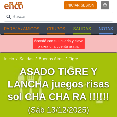
INICIAR SESION
PAREJA / AMIGOS
GRUPOS
SALIDAS
NOTAS
Accedé con tu usuario y clave
o crea una cuenta gratis.
Inicio
Salidas
Buenos Aires
Tigre
ASADO TIGRE Y
LANCHA juegos risas
sol CHA CHA RA !!!!!!
(Sáb 13/12/2025)