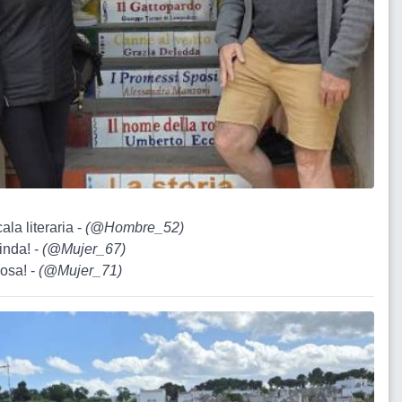
cala literaria -
(
@Hombre_52
)
inda! -
(
@Mujer_67
)
osa! -
(
@Mujer_71
)