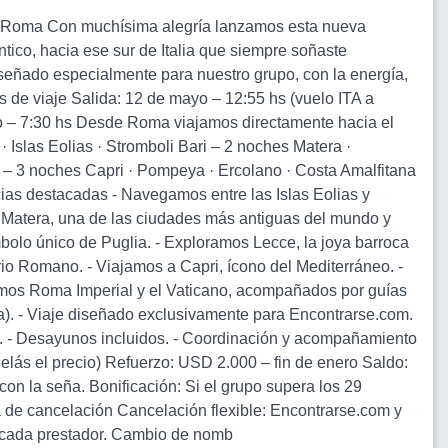
 y Roma Con muchísima alegría lanzamos esta nueva
ico, hacia ese sur de Italia que siempre soñaste
señado especialmente para nuestro grupo, con la energía,
 de viaje Salida: 12 de mayo – 12:55 hs (vuelo ITA a
 – 7:30 hs Desde Roma viajamos directamente hacia el
· Islas Eolias · Stromboli Bari – 2 noches Matera ·
o – 3 noches Capri · Pompeya · Ercolano · Costa Amalfitana
cias destacadas - Navegamos entre las Islas Eolias y
de Matera, una de las ciudades más antiguas del mundo y
mbolo único de Puglia. - Exploramos Lecce, la joya barroca
rio Romano. - Viajamos a Capri, ícono del Mediterráneo. -
vimos Roma Imperial y el Vaticano, acompañados por guías
ma). - Viaje diseñado exclusivamente para Encontrarse.com.
llas. - Desayunos incluidos. - Coordinación y acompañamiento
lás el precio) Refuerzo: USD 2.000 – fin de enero Saldo:
con la seña. Bonificación: Si el grupo supera los 29
a de cancelación Cancelación flexible: Encontrarse.com y
de cada prestador. Cambio de nomb