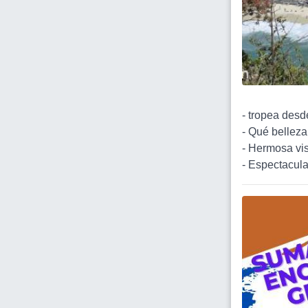
- tropea desd
- Qué belleza
- Hermosa vis
- Espectacular