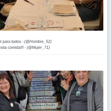
ol para todos -
(
@Hombre_52
)
sita comida!!! -
(
@Mujer_71
)