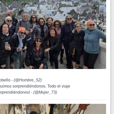
obello -
(
@Hombre_52
)
guimos sorprendiéndonos. Todo el viaje
sorprendiéndonos! -
(
@Mujer_73
)