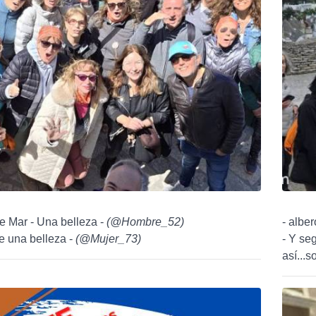
e Mar - Una belleza -
(
@Hombre_52
)
- alber
te una belleza -
(
@Mujer_73
)
- Y se
así...