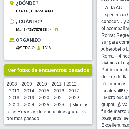
¿DÓNDE?
ITALIA AUTEN
Ezeiza , Buenos Aires
Experiencia G
conocer… y a 
¿CUÁNDO?
el acompañami
Mar 12/05/2026 09:30
Roma) Regres
ORGANIZÓ
sur para come
@SERGIO
1318
Alberobello L
Roma – 4 noch
vivimos el es
Ver fotos de encuentros pasados
Patrimonio de
del sur de It
Recorremos la
2008
|
2009
|
2010
|
2011
|
2012
locales. 🚌 Q
|
2013
|
2014
|
2015
|
2016
|
2017
- Micro exclu
|
2018
|
2019
|
2020
|
2021
|
2022
grupal. 💰 Va
|
2023
|
2024
|
2025
|
2026
| |
Mirá las
fin de marzo 
fotos ReVistas de encuentros grupales
pasajeros, se
del mes pasado
Excellent har