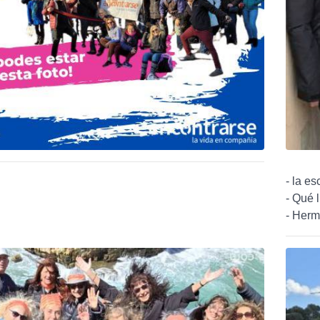
- la es
- Qué l
- Herm