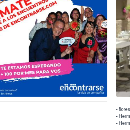
- flore
- Herm
- Herm