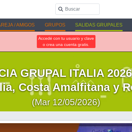
REJA / AMIGOS
GRUPOS
SALIDAS GRUPALES
Accedé con tu usuario y clave
o crea una cuenta gratis.
IA GRUPAL ITALIA 2026 -
lia, Costa Amalfitana y 
(Mar 12/05/2026)