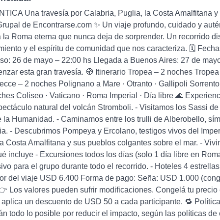
TICA Una travesía por Calabria, Puglia, la Costa Amalfitana
rupal de Encontrarse.com ✨ Un viaje profundo, cuidado y autént
la Roma eterna que nunca deja de sorprender. Un recorrido di
ento y el espíritu de comunidad que nos caracteriza. 🗓 Fechas
o: 26 de mayo – 22:00 hs Llegada a Buenos Aires: 27 de mayo
nzar esta gran travesía. 🧭 Itinerario Tropea – 2 noches Tropea 
ecce – 2 noches Polignano a Mare · Otranto · Gallipoli Sorrent
es Coliseo · Vaticano · Roma Imperial · Día libre 🌊 Experien
pectáculo natural del volcán Stromboli. - Visitamos los Sassi 
 la Humanidad. - Caminamos entre los trulli de Alberobello, sí
alia. - Descubrimos Pompeya y Ercolano, testigos vivos del Impe
 Costa Amalfitana y sus pueblos colgantes sobre el mar. - Vi
ué incluye - Excursiones todos los días (solo 1 día libre en Ro
sivo para el grupo durante todo el recorrido. - Hoteles 4 estre
lor del viaje USD 6.400 Forma de pago: Seña: USD 1.000 (conge
👉 Los valores pueden sufrir modificaciones. Congelá tu precio 
 aplica un descuento de USD 50 a cada participante. 🔁 Polític
án todo lo posible por reducir el impacto, según las políticas 