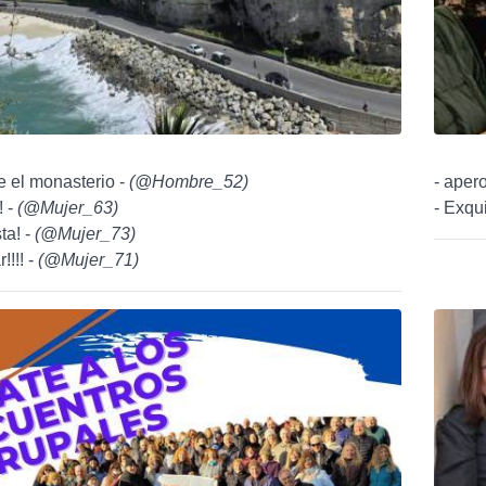
e el monasterio -
(
@Hombre_52
)
- aper
! -
(
@Mujer_63
)
- Exqui
ta! -
(
@Mujer_73
)
!!!! -
(
@Mujer_71
)