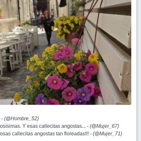
s -
(
@Hombre_52
)
osísimas. Y esas callecitas angostas... -
(
@Mujer_67
)
osas callecitas angostas tan floreadas!!! -
(
@Mujer_71
)