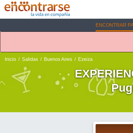
ENCONTRAR PA
Inicio
Salidas
Buenos Aires
Ezeiza
EXPERIENC
Pug