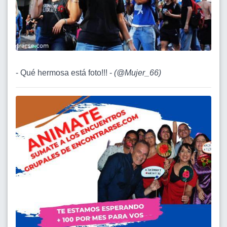
- Qué hermosa está foto!!! -
(
@Mujer_66
)