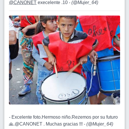
@CANONET
execelente .10 -
(
@Mujer_64
)
- Excelente foto.Hermoso niño.Rezemos por su futuro
🙏.@CANONET . Muchas gracias !!! -
(
@Mujer_64
)