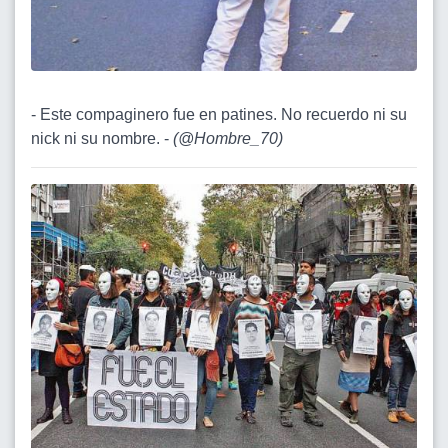
- Este compaginero fue en patines. No recuerdo ni su
nick ni su nombre. -
(
@Hombre_70
)