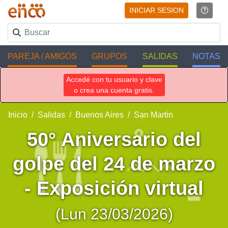
INICIAR SESION
PAREJA / AMIGOS
GRUPOS
SALIDAS
NOTAS
Accedé con tu usuario y clave
o crea una cuenta gratis.
Inicio
Salidas
Buenos Aires
San Martin
50° Aniversario del
golpe del 24 de marzo
- Exposición virtual
(Lun 23/03/2026)