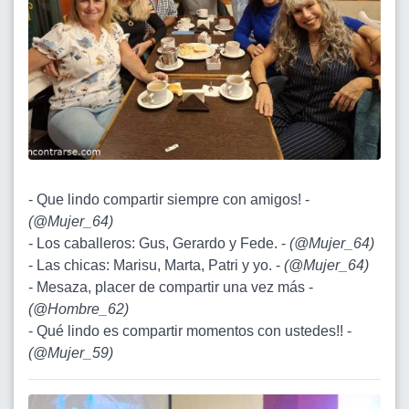
- Que lindo compartir siempre con amigos! -
(
@Mujer_64
)
- Los caballeros: Gus, Gerardo y Fede. -
(
@Mujer_64
)
- Las chicas: Marisu, Marta, Patri y yo. -
(
@Mujer_64
)
- Mesaza, placer de compartir una vez más -
(
@Hombre_62
)
- Qué lindo es compartir momentos con ustedes!! -
(
@Mujer_59
)