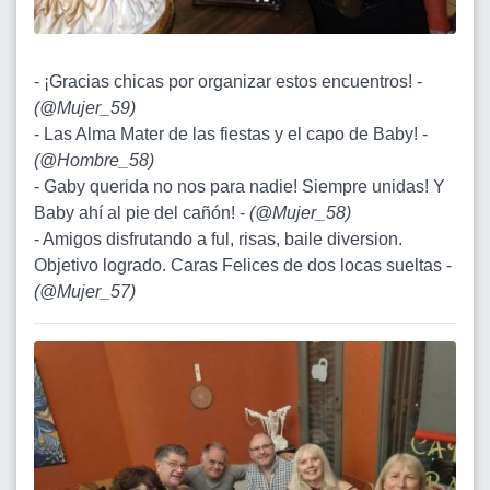
- ¡Gracias chicas por organizar estos encuentros! -
(
@Mujer_59
)
- Las Alma Mater de las fiestas y el capo de Baby! -
(
@Hombre_58
)
- Gaby querida no nos para nadie! Siempre unidas! Y
Baby ahí al pie del cañón! -
(
@Mujer_58
)
- Amigos disfrutando a ful, risas, baile diversion.
Objetivo logrado. Caras Felices de dos locas sueltas -
(
@Mujer_57
)