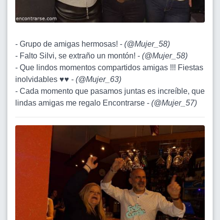
- Grupo de amigas hermosas! -
(
@Mujer_58
)
- Falto Silvi, se extraño un montón! -
(
@Mujer_58
)
- Que lindos momentos compartidos amigas !!! Fiestas
inolvidables ♥️♥️ -
(
@Mujer_63
)
- Cada momento que pasamos juntas es increíble, que
lindas amigas me regalo Encontrarse -
(
@Mujer_57
)