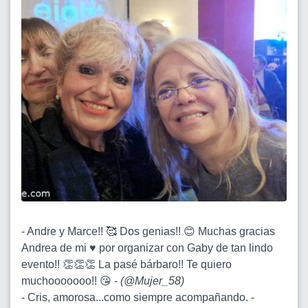
- Andre y Marce!! 🥰 Dos genias!! 😊 Muchas gracias
Andrea de mi ♥️ por organizar con Gaby de tan lindo
evento!! 👏👏👏 La pasé bárbaro!! Te quiero
muchooooooo!! 😘 -
(
@Mujer_58
)
- Cris, amorosa...como siempre acompañando. -