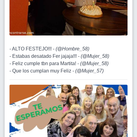
- ALTO FESTEJO!!! -
(
@Hombre_58
)
- Estabas desatado Fer jajaja!!! -
(
@Mujer_58
)
- Feliz cumple tbn para Martita! -
(
@Mujer_58
)
- Que los cumplan muy Feliz -
(
@Mujer_57
)