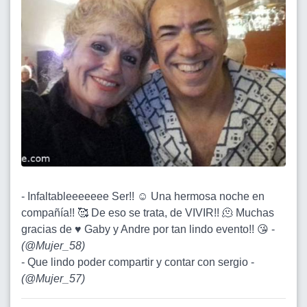
- Infaltableeeeeee Ser!! ☺️ Una hermosa noche en
compañía!! 🥰 De eso se trata, de VIVIR!! 🫠 Muchas
gracias de ♥️ Gaby y Andre por tan lindo evento!! 😘 -
(
@Mujer_58
)
- Que lindo poder compartir y contar con sergio -
(
@Mujer_57
)