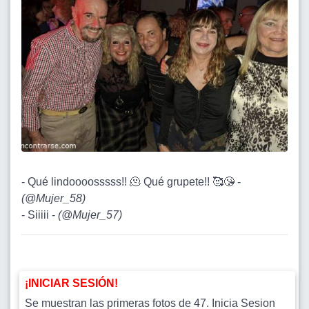
- Qué lindoooosssss!! 🫠 Qué grupete!! 🥰😘 -
(
@Mujer_58
)
- Siiiii -
(
@Mujer_57
)
¡INICIAR SESIÓN!
Se muestran las primeras fotos de 47. Inicia Sesion