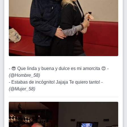
- 😎 Que linda y buena y dulce es mi amorcita 😍 -
(
@Hombre_58
)
- Estabas de incógnito! Jajaja Te quiero tanto! -
(
@Mujer_58
)