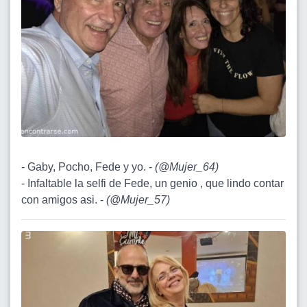
- Gaby, Pocho, Fede y yo. -
(
@Mujer_64
)
- Infaltable la selfi de Fede, un genio , que lindo contar
con amigos asi. -
(
@Mujer_57
)