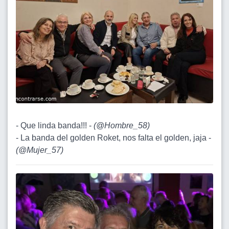
- Que linda banda!!! -
(
@Hombre_58
)
- La banda del golden Roket, nos falta el golden, jaja -
(
@Mujer_57
)