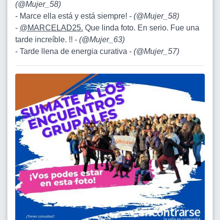
(
@Mujer_58
)
- Marce ella está y está siempre! -
(
@Mujer_58
)
-
@MARCELAD25.
Que linda foto. En serio. Fue una
tarde increíble. !! -
(
@Mujer_63
)
- Tarde llena de energia curativa -
(
@Mujer_57
)