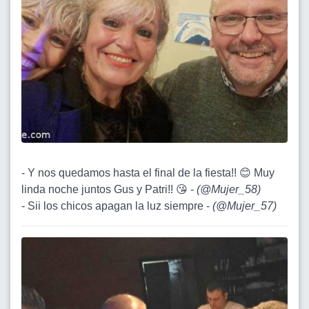
- Y nos quedamos hasta el final de la fiesta!! 😊 Muy
linda noche juntos Gus y Patri!! 😘 -
(
@Mujer_58
)
- Sii los chicos apagan la luz siempre -
(
@Mujer_57
)