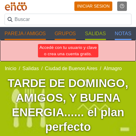
INICIAR SESION
PAREJA / AMIGOS
GRUPOS
SALIDAS
NOTAS
Accedé con tu usuario y clave
o crea una cuenta gratis.
Inicio
Salidas
Ciudad de Buenos Aires
Almagro
TARDE DE DOMINGO,
AMIGOS, Y BUENA
ENERGIA...... el plan
perfecto