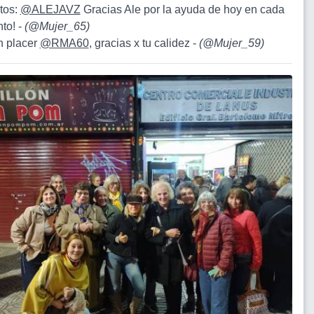
itos:
@ALEJAVZ
Gracias Ale por la ayuda de hoy en cada
to! -
(
@Mujer_65
)
un placer
@RMA60
, gracias x tu calidez -
(
@Mujer_59
)