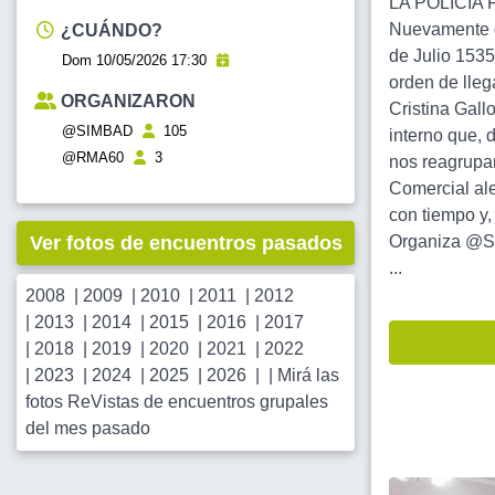
LA POLICIA F
Nuevamente d
¿CUÁNDO?
de Julio 1535
Dom 10/05/2026 17:30
orden de lle
ORGANIZARON
Cristina Gallo
@SIMBAD
105
interno que, 
@RMA60
3
nos reagrupa
Comercial al
con tiempo y
Ver fotos de encuentros pasados
Organiza @SI
...
2008
|
2009
|
2010
|
2011
|
2012
|
2013
|
2014
|
2015
|
2016
|
2017
|
2018
|
2019
|
2020
|
2021
|
2022
|
2023
|
2024
|
2025
|
2026
| |
Mirá las
fotos ReVistas de encuentros grupales
del mes pasado