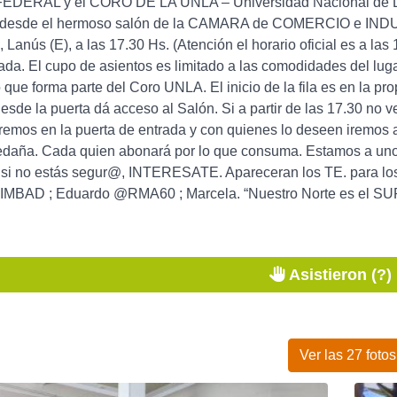
EDERAL y el CORO DE LA UNLA – Universidad Nacional de La
esde el hermoso salón de la CAMARA de COMERCIO e INDUSTR
, Lanús (E), a las 17.30 Hs. (Atención el horario oficial es a las
gada. El cupo de asientos es limitado a las comodidades del l
 que forma parte del Coro UNLA. El inicio de la fila es en la pro
desde la puerta dá acceso al Salón. Si a partir de las 17.30 no 
remos en la puerta de entrada y con quienes lo deseen iremos
edaña. Cada quien abonará por lo que consuma. Estamos a un
, si no estás segur@, INTERESATE. Apareceran los TE. para lo
MBAD ; Eduardo @RMA60 ; Marcela. “Nuestro Norte es el SU
Asistieron (?)
Ver las 27 fotos