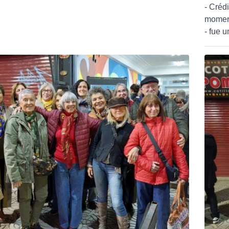
- Créd
momen
- fue 