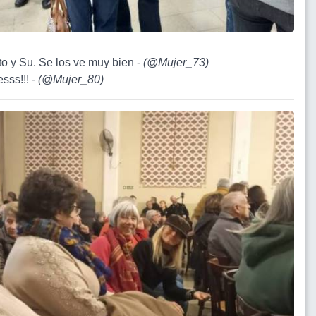
rto y Su. Se los ve muy bien -
(
@Mujer_73
)
esss!!! -
(
@Mujer_80
)