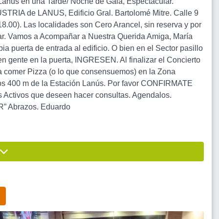
nús en una Tarde/ Noche de Gala, Espectacular.
IA de LANUS, Edificio Gral. Bartolomé Mitre. Calle 9
 18.00). Las localidades son Cero Arancel, sin reserva y por
ugar. Vamos a Acompañar a Nuestra Querida Amiga, María
pia puerta de entrada al edificio. O bien en el Sector pasillo
ven gente en la puerta, INGRESEN. Al finalizar el Concierto
 a comer Pizza (o lo que consensuemos) en la Zona
os 400 m de la Estación Lanús. Por favor CONFIRMATE
s Activos que deseen hacer consultas. Agendalos.
R” Abrazos. Eduardo