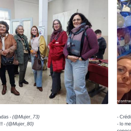
adas -
(
@Mujer_73
)
- Créd
!! -
(
@Mujer_80
)
- lo me
conoce