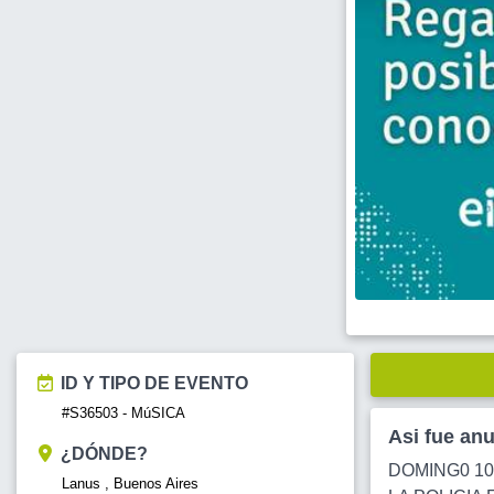
ID Y TIPO DE EVENTO
#S36503 - MúSICA
Asi fue an
¿DÓNDE?
DOMING0 10
Lanus , Buenos Aires