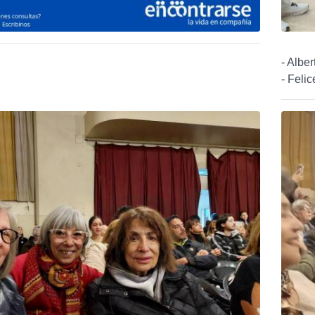
- Albe
- Felic