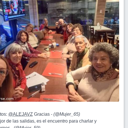
itos:
@ALEJAVZ
Gracias -
(
@Mujer_65
)
jor de las salidas, es el encuentro para charlar y
rnos -
(
@Mujer_59
)