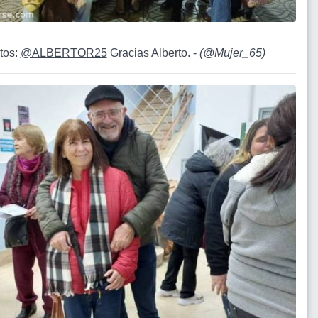
itos:
@ALBERTOR25
Gracias Alberto. -
(
@Mujer_65
)