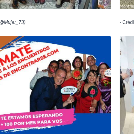
@Mujer_73
)
- Créd