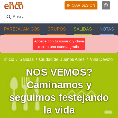
INICIAR SESION
PAREJA / AMIGOS
GRUPOS
SALIDAS
NOTAS
Accedé con tu usuario y clave
o crea una cuenta gratis.
Inicio
Salidas
Ciudad de Buenos Aires
Villa Devoto
NOS VEMOS?
Caminamos y
seguimos festejando
la vida