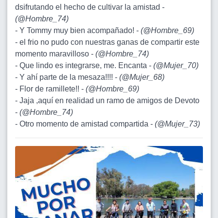
dsifrutando el hecho de cultivar la amistad -
(
@Hombre_74
)
- Y Tommy muy bien acompañado! -
(
@Hombre_69
)
- el frio no pudo con nuestras ganas de compartir este
momento maravilloso -
(
@Hombre_74
)
- Que lindo es integrarse, me. Encanta -
(
@Mujer_70
)
- Y ahí parte de la mesaza!!!! -
(
@Mujer_68
)
- Flor de ramillete!! -
(
@Hombre_69
)
- Jaja ,aquí en realidad un ramo de amigos de Devoto
-
(
@Hombre_74
)
- Otro momento de amistad compartida -
(
@Mujer_73
)