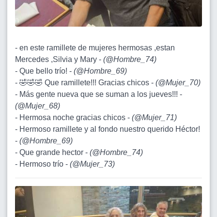
- en este ramillete de mujeres hermosas ,estan
Mercedes ,Silvia y Mary -
(
@Hombre_74
)
- Que bello trío! -
(
@Hombre_69
)
- 🤣🤣🤣 Que ramillete!!! Gracias chicos -
(
@Mujer_70
)
- Más gente nueva que se suman a los jueves!!! -
(
@Mujer_68
)
- Hermosa noche gracias chicos -
(
@Mujer_71
)
- Hermoso ramillete y al fondo nuestro querido Héctor!
-
(
@Hombre_69
)
- Que grande hector -
(
@Hombre_74
)
- Hermoso trío -
(
@Mujer_73
)