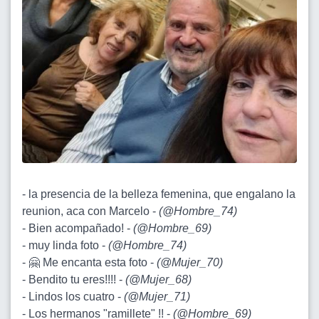
- la presencia de la belleza femenina, que engalano la
reunion, aca con Marcelo -
(
@Hombre_74
)
- Bien acompañado! -
(
@Hombre_69
)
- muy linda foto -
(
@Hombre_74
)
- 🤗 Me encanta esta foto -
(
@Mujer_70
)
- Bendito tu eres!!!! -
(
@Mujer_68
)
- Lindos los cuatro -
(
@Mujer_71
)
- Los hermanos "ramillete" !! -
(
@Hombre_69
)