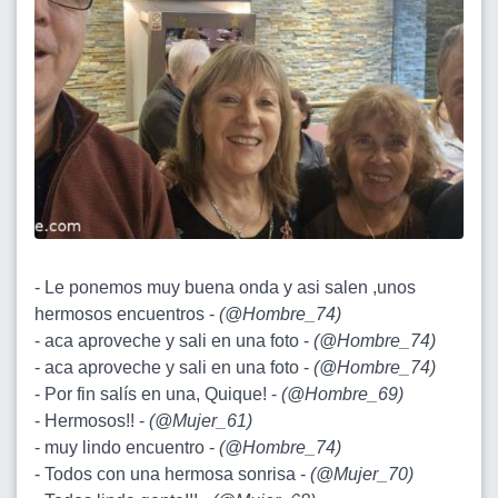
- Le ponemos muy buena onda y asi salen ,unos
hermosos encuentros -
(
@Hombre_74
)
- aca aproveche y sali en una foto -
(
@Hombre_74
)
- aca aproveche y sali en una foto -
(
@Hombre_74
)
- Por fin salís en una, Quique! -
(
@Hombre_69
)
- Hermosos!! -
(
@Mujer_61
)
- muy lindo encuentro -
(
@Hombre_74
)
- Todos con una hermosa sonrisa -
(
@Mujer_70
)