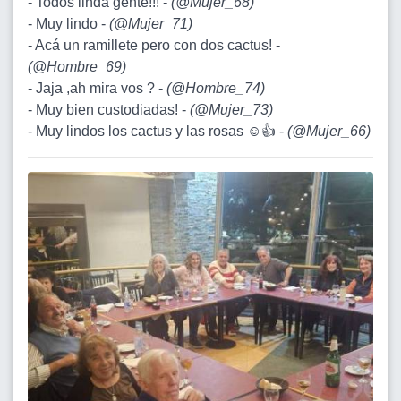
- Todos linda gente!!! -
(
@Mujer_68
)
- Muy lindo -
(
@Mujer_71
)
- Acá un ramillete pero con dos cactus! -
(
@Hombre_69
)
- Jaja ,ah mira vos ? -
(
@Hombre_74
)
- Muy bien custodiadas! -
(
@Mujer_73
)
- Muy lindos los cactus y las rosas ☺️👍 -
(
@Mujer_66
)