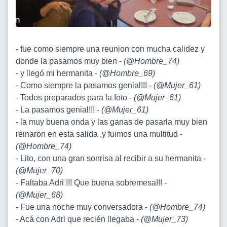
- fue como siempre una reunion con mucha calidez y
donde la pasamos muy bien -
(
@Hombre_74
)
- y llegó mi hermanita -
(
@Hombre_69
)
- Como siempre la pasamos genial!!! -
(
@Mujer_61
)
- Todos preparados para la foto -
(
@Mujer_61
)
- La pasamos genial!!! -
(
@Mujer_61
)
- la muy buena onda y las ganas de pasarla muy bien
reinaron en esta salida ,y fuimos una multitud -
(
@Hombre_74
)
- Lito, con una gran sonrisa al recibir a su hermanita -
(
@Mujer_70
)
- Faltaba Adri !!! Que buena sobremesa!!! -
(
@Mujer_68
)
- Fue una noche muy conversadora -
(
@Hombre_74
)
- Acá con Adri que recién llegaba -
(
@Mujer_73
)