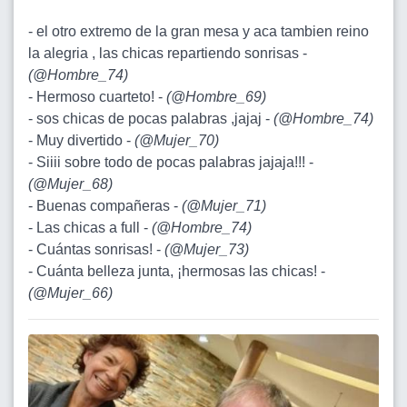
- el otro extremo de la gran mesa y aca tambien reino
la alegria , las chicas repartiendo sonrisas -
(
@Hombre_74
)
- Hermoso cuarteto! -
(
@Hombre_69
)
- sos chicas de pocas palabras ,jajaj -
(
@Hombre_74
)
- Muy divertido -
(
@Mujer_70
)
- Siiii sobre todo de pocas palabras jajaja!!! -
(
@Mujer_68
)
- Buenas compañeras -
(
@Mujer_71
)
- Las chicas a full -
(
@Hombre_74
)
- Cuántas sonrisas! -
(
@Mujer_73
)
- Cuánta belleza junta, ¡hermosas las chicas! -
(
@Mujer_66
)