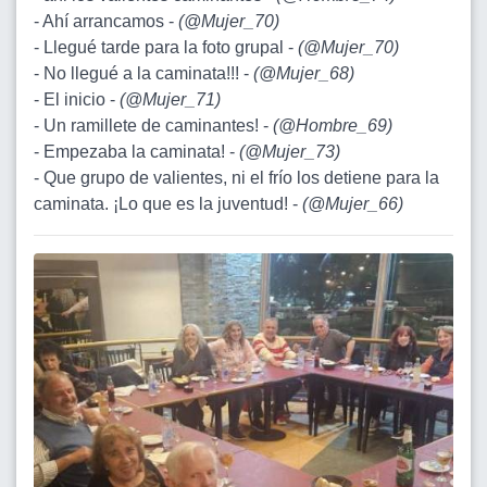
- Ahí arrancamos -
(
@Mujer_70
)
- Llegué tarde para la foto grupal -
(
@Mujer_70
)
- No llegué a la caminata!!! -
(
@Mujer_68
)
- El inicio -
(
@Mujer_71
)
- Un ramillete de caminantes! -
(
@Hombre_69
)
- Empezaba la caminata! -
(
@Mujer_73
)
- Que grupo de valientes, ni el frío los detiene para la
caminata. ¡Lo que es la juventud! -
(
@Mujer_66
)