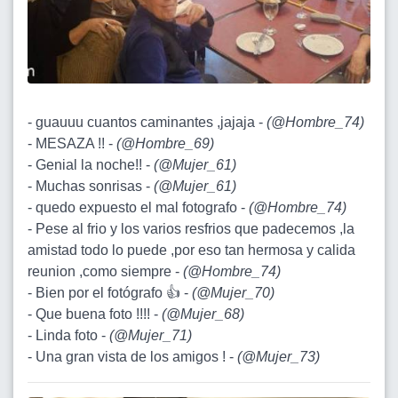
- guauuu cuantos caminantes ,jajaja -
(
@Hombre_74
)
- MESAZA !! -
(
@Hombre_69
)
- Genial la noche!! -
(
@Mujer_61
)
- Muchas sonrisas -
(
@Mujer_61
)
- quedo expuesto el mal fotografo -
(
@Hombre_74
)
- Pese al frio y los varios resfrios que padecemos ,la
amistad todo lo puede ,por eso tan hermosa y calida
reunion ,como siempre -
(
@Hombre_74
)
- Bien por el fotógrafo 👍 -
(
@Mujer_70
)
- Que buena foto !!!! -
(
@Mujer_68
)
- Linda foto -
(
@Mujer_71
)
- Una gran vista de los amigos ! -
(
@Mujer_73
)