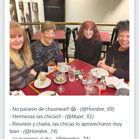
- No pararon de chusmear!! 😱 -
(
@Hombre_69
)
- Hermosas las chicas!! -
(
@Mujer_61
)
- Reunion y charla, las chicas lo aprovecharon muy
bien -
(
@Hombre_74
)
- se pusieron al dia -
(
@Hombre_74
)