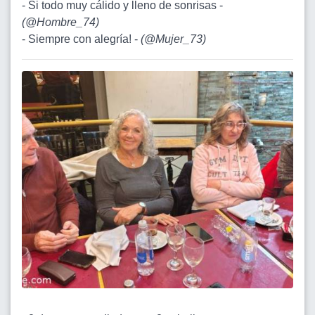
- Si todo muy cálido y lleno de sonrisas -
(
@Hombre_74
)
- Siempre con alegría! -
(
@Mujer_73
)