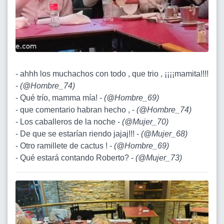
- ahhh los muchachos con todo , que trio , ¡¡¡¡mamita!!!!
-
(
@Hombre_74
)
- Qué trío, mamma mía! -
(
@Hombre_69
)
- que comentario habran hecho , -
(
@Hombre_74
)
- Los caballeros de la noche -
(
@Mujer_70
)
- De que se estarían riendo jajaj!!! -
(
@Mujer_68
)
- Otro ramillete de cactus ! -
(
@Hombre_69
)
- Qué estará contando Roberto? -
(
@Mujer_73
)