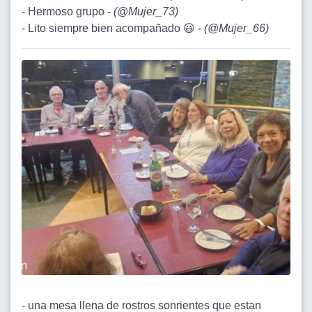
- Hermoso grupo -
(
@Mujer_73
)
- Lito siempre bien acompañado 😃 -
(
@Mujer_66
)
- una mesa llena de rostros sonrientes que estan