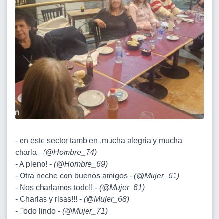
- en este sector tambien ,mucha alegria y mucha
charla -
(
@Hombre_74
)
- A pleno! -
(
@Hombre_69
)
- Otra noche con buenos amigos -
(
@Mujer_61
)
- Nos charlamos todo!! -
(
@Mujer_61
)
- Charlas y risas!!! -
(
@Mujer_68
)
- Todo lindo -
(
@Mujer_71
)