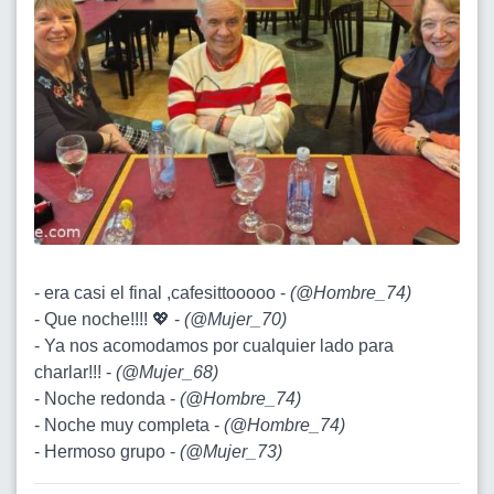
- era casi el final ,cafesittooooo -
(
@Hombre_74
)
- Que noche!!!! 💖 -
(
@Mujer_70
)
- Ya nos acomodamos por cualquier lado para
charlar!!! -
(
@Mujer_68
)
- Noche redonda -
(
@Hombre_74
)
- Noche muy completa -
(
@Hombre_74
)
- Hermoso grupo -
(
@Mujer_73
)