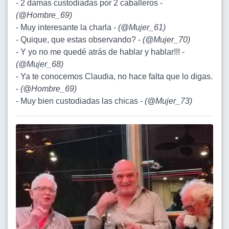
- 2 damas custodiadas por 2 caballeros -
(
@Hombre_69
)
- Muy interesante la charla -
(
@Mujer_61
)
- Quique, que estas observando? -
(
@Mujer_70
)
- Y yo no me quedé atrás de hablar y hablar!!! -
(
@Mujer_68
)
- Ya te conocemos Claudia, no hace falta que lo digas.
-
(
@Hombre_69
)
- Muy bien custodiadas las chicas -
(
@Mujer_73
)