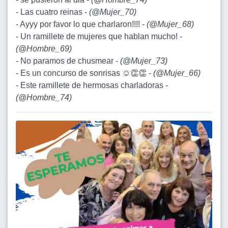
- Las cuatro reinas -
(
@Mujer_70
)
- Ayyy por favor lo que charlaron!!!! -
(
@Mujer_68
)
- Un ramillete de mujeres que hablan mucho! -
(
@Hombre_69
)
- No paramos de chusmear -
(
@Mujer_73
)
- Es un concurso de sonrisas ☺️👏👏 -
(
@Mujer_66
)
- Este ramillete de hermosas charladoras -
(
@Hombre_74
)