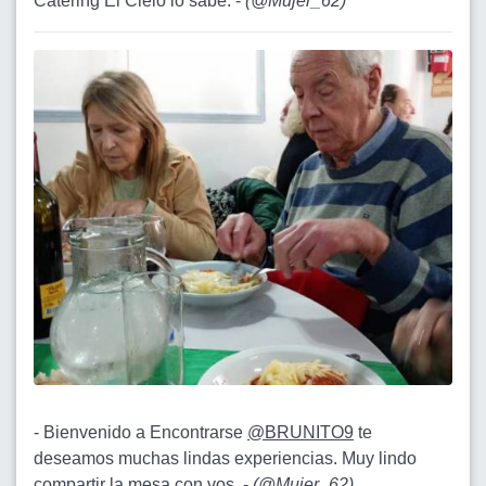
Catering El Cielo lo sabe. -
(
@Mujer_62
)
- Bienvenido a Encontrarse
@BRUNITO9
te
deseamos muchas lindas experiencias. Muy lindo
compartir la mesa con vos. -
(
@Mujer_62
)