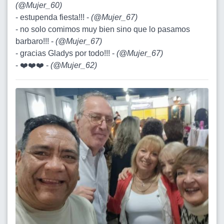
(
@Mujer_60
)
- estupenda fiesta!!! -
(
@Mujer_67
)
- no solo comimos muy bien sino que lo pasamos
barbaro!!! -
(
@Mujer_67
)
- gracias Gladys por todo!!! -
(
@Mujer_67
)
- ❤️❤️❤️ -
(
@Mujer_62
)