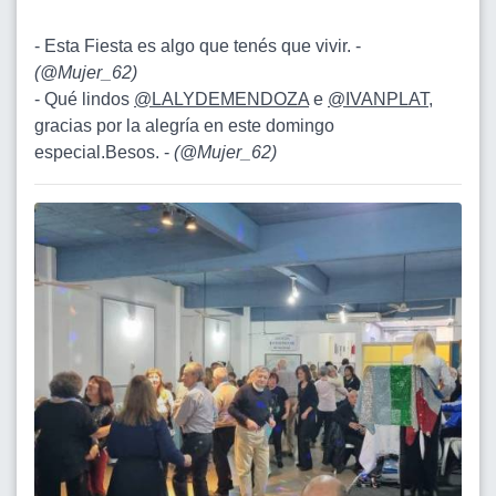
- Esta Fiesta es algo que tenés que vivir. -
(
@Mujer_62
)
- Qué lindos
@LALYDEMENDOZA
e
@IVANPLAT
,
gracias por la alegría en este domingo
especial.Besos. -
(
@Mujer_62
)