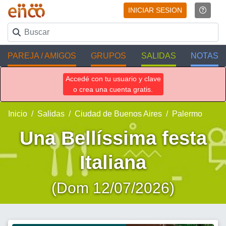
INICIAR SESION
PAREJA / AMIGOS
GRUPOS
SALIDAS
NOTAS
Accedé con tu usuario y clave
o crea una cuenta gratis.
Inicio
Salidas
Ciudad de Buenos Aires
Palermo
Una Bellíssima festa
Italiana
(Dom 12/07/2026)