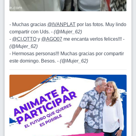
- Muchas gracias
@IVANPLAT
por las fotos. Muy lindo
compartir con Uds. -
(
@Mujer_62
)
-
@Cl.OTTO
y
@AGO07
me encanta verlos felices!!! -
(
@Mujer_62
)
- Hermosas personas!!! Muchas gracias por compartir
este domingo. Besos. -
(
@Mujer_62
)