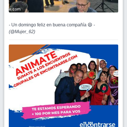
- Un domingo feliz en buena compañía 😄 -
(
@Mujer_62
)