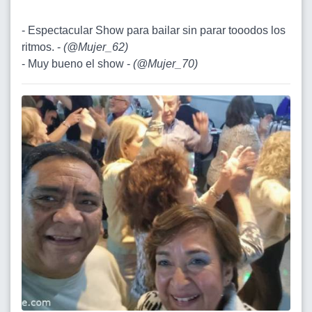
- Espectacular Show para bailar sin parar tooodos los
ritmos. -
(
@Mujer_62
)
- Muy bueno el show -
(
@Mujer_70
)