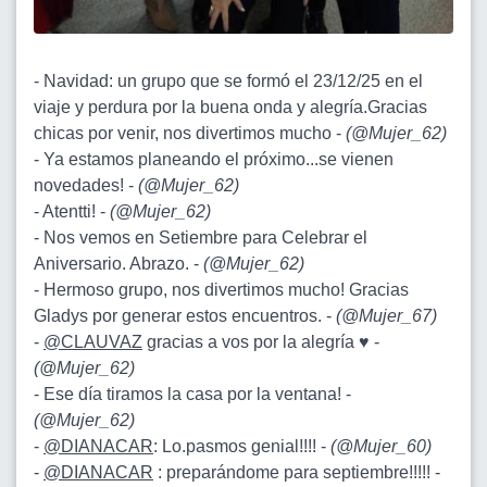
- Navidad: un grupo que se formó el 23/12/25 en el
viaje y perdura por la buena onda y alegría.Gracias
chicas por venir, nos divertimos mucho -
(
@Mujer_62
)
- Ya estamos planeando el próximo...se vienen
novedades! -
(
@Mujer_62
)
- Atentti! -
(
@Mujer_62
)
- Nos vemos en Setiembre para Celebrar el
Aniversario. Abrazo. -
(
@Mujer_62
)
- Hermoso grupo, nos divertimos mucho! Gracias
Gladys por generar estos encuentros. -
(
@Mujer_67
)
-
@CLAUVAZ
gracias a vos por la alegría ♥️ -
(
@Mujer_62
)
- Ese día tiramos la casa por la ventana! -
(
@Mujer_62
)
-
@DIANACAR
: Lo.pasmos genial!!!! -
(
@Mujer_60
)
-
@DIANACAR
: preparándome para septiembre!!!!! -