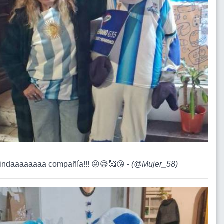
lindaaaaaaaa compañía!!! 😜😅🥰😘 -
(
@Mujer_58
)