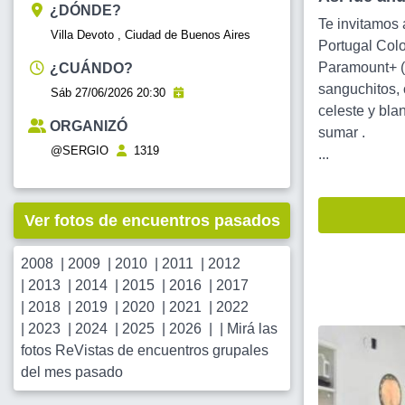
¿DÓNDE?
Te invitamos 
Villa Devoto , Ciudad de Buenos Aires
Portugal Colo
Paramount+ ( 
¿CUÁNDO?
sanguchitos, 
Sáb 27/06/2026 20:30
celeste y bla
ORGANIZÓ
sumar .
@SERGIO
1319
...
Ver fotos de encuentros pasados
2008
|
2009
|
2010
|
2011
|
2012
|
2013
|
2014
|
2015
|
2016
|
2017
|
2018
|
2019
|
2020
|
2021
|
2022
|
2023
|
2024
|
2025
|
2026
| |
Mirá las
fotos ReVistas de encuentros grupales
del mes pasado