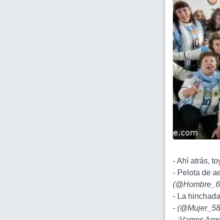
- Ahí atrás, t
- Pelota de ae
(
@Hombre_6
- La hinchada
-
(
@Mujer_5
- ¡Vamos Arg