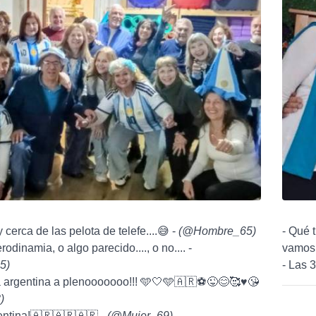
oy cerca de las pelota de telefe....😅 -
(
@Hombre_65
)
- Qué 
rodinamia, o algo parecido...., o no.... -
vamos 
5
)
- Las 
 argentina a plenooooooo!!! 🩵🤍🩵🇦🇷⚽️😜😊🥰♥️😘
8
)
entina!🇦🇷🇦🇷🇦🇷 -
(
@Mujer_69
)