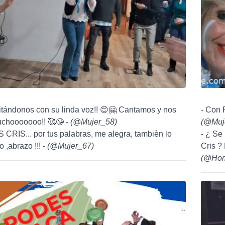
itándonos con su linda voz!! 😊🤗 Cantamos y nos
- Con 
uchooooooo!! 🥰😘 -
(
@Mujer_58
)
(
@Muj
CRIS... por tus palabras, me alegra, tambièn lo
- ¿ Se
 ,abrazo !!! -
(
@Mujer_67
)
Cris ?
(
@Hom