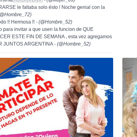
RSE le faltaba solo ésto ! Noche genial con la
@Hombre_72
)
odo !! Hermosa !! -
(
@Hombre_52
)
to para invitar a que usen la funcion de QUE
ER ESTE FIN DE SEMANA , esta vez agregamos
VER JUNTOS ARGENTINA -
(
@Hombre_52
)