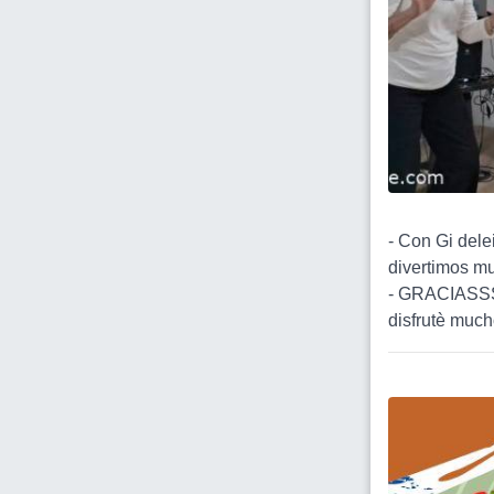
- Con Gi dele
divertimos m
- GRACIASSS 
disfrutè mucho