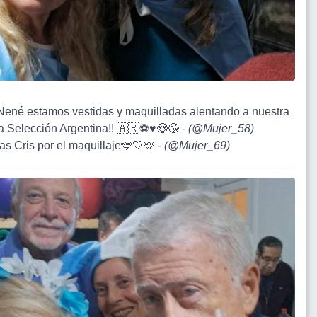
Nené estamos vestidas y maquilladas alentando a nuestra
a Selección Argentina!! 🇦🇷⚽️♥️😍😘 -
(
@Mujer_58
)
ias Cris por el maquillaje🩵🤍🩵 -
(
@Mujer_69
)