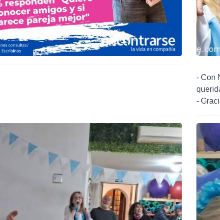
- Con 
querid
- Grac