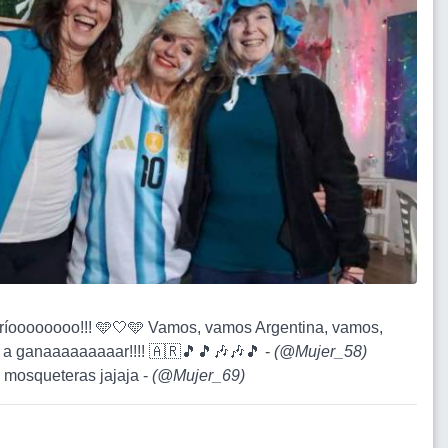
tríoooooooo!!! 🩵🤍🩵 Vamos, vamos Argentina, vamos,
a ganaaaaaaaaar!!!! 🇦🇷🎵🎵🎶🎶🎵 -
(
@Mujer_58
)
3 mosqueteras jajaja -
(
@Mujer_69
)