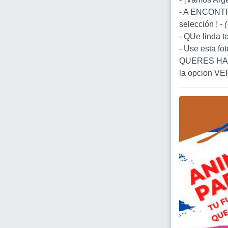
- A ENCONTRA
selección ! -
(
- QUe linda t
- Use esta fo
QUERES HAC
la opcion 