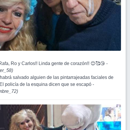
Rafa, Ro y Carlos!! Linda gente de corazón!! 😊🥰😘 -
er_58
)
 habrá salvado alguien de las pintarrajeadas faciales de
 El policía de la esquina dicen que se escapó -
bre_72
)