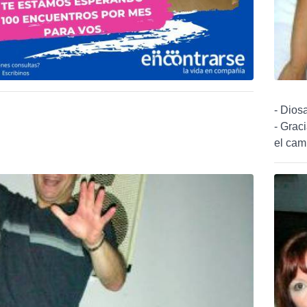
- Diosa
- Grac
el cam