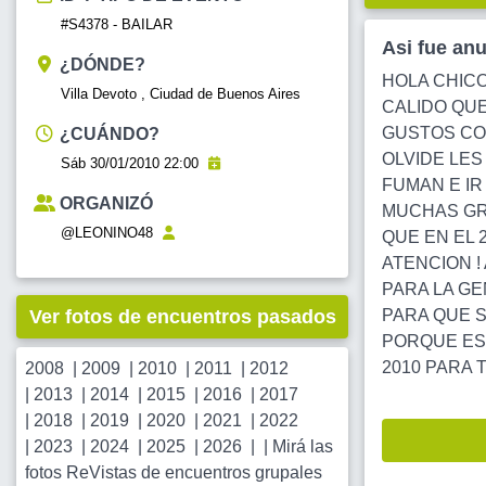
#S4378 - BAILAR
Asi fue an
¿DÓNDE?
HOLA CHIC
Villa Devoto , Ciudad de Buenos Aires
CALIDO QUE
GUSTOS CON
¿CUÁNDO?
OLVIDE LE
Sáb 30/01/2010 22:00
FUMAN E IR
ORGANIZÓ
MUCHAS GRA
@LEONINO48
QUE EN EL 
ATENCION !
PARA LA G
Ver fotos de encuentros pasados
PARA QUE 
PORQUE ES
2010 PARA TOD
2008
|
2009
|
2010
|
2011
|
2012
|
2013
|
2014
|
2015
|
2016
|
2017
|
2018
|
2019
|
2020
|
2021
|
2022
|
2023
|
2024
|
2025
|
2026
| |
Mirá las
fotos ReVistas de encuentros grupales