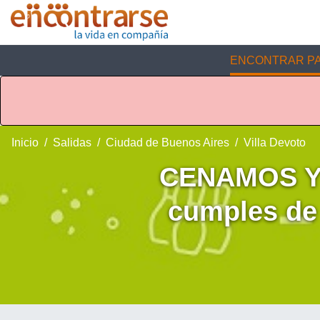
ENCONTRAR PA
Inicio
Salidas
Ciudad de Buenos Aires
Villa Devoto
CENAMOS Y 
cumples de