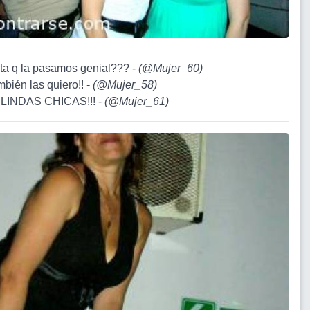
ota q la pasamos genial??? -
(
@Mujer_60
)
mbién las quiero!! -
(
@Mujer_58
)
 LINDAS CHICAS!!! -
(
@Mujer_61
)