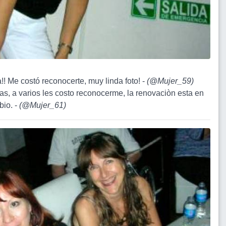
!! Me costó reconocerte, muy linda foto! -
(
@Mujer_59
)
ias, a varios les costo reconocerme, la renovaciòn esta en
bio. -
(
@Mujer_61
)