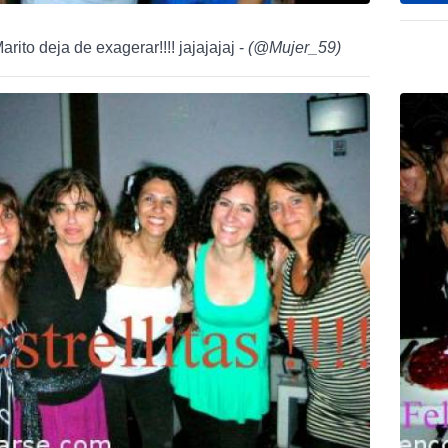
rito deja de exagerar!!!! jajajajaj -
(
@Mujer_59
)