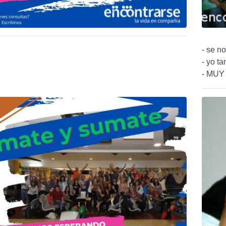
- se n
- yo ta
- MUY