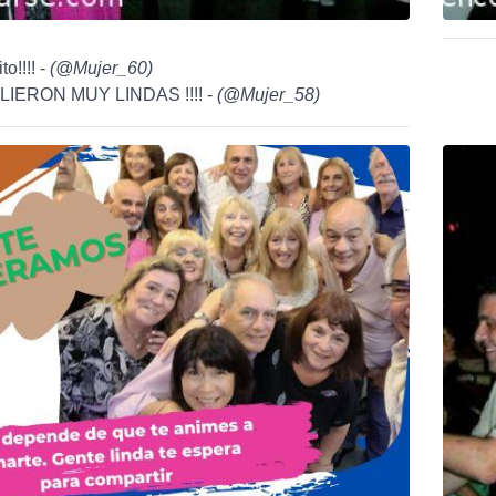
to!!!! -
(
@Mujer_60
)
LIERON MUY LINDAS !!!! -
(
@Mujer_58
)