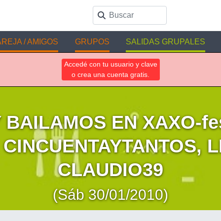
REJA / AMIGOS
GRUPOS
SALIDAS GRUPALES
Accedé con tu usuario y clave
o crea una cuenta gratis.
BAILAMOS EN XAXO-fes
 CINCUENTAYTANTOS, L
CLAUDIO39
(Sáb 30/01/2010)