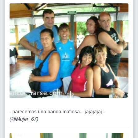
- parecemos una banda mafiosa... jajajajaj -
(
@Mujer_67
)