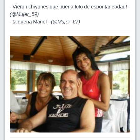
- Vieron chiyones que buena foto de espontaneadad! -
(
@Mujer_59
)
- ta guena Mariel -
(
@Mujer_67
)