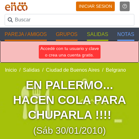
INICIAR SESION
PAREJA / AMIGOS
GRUPOS
SALIDAS
NOTAS
Accedé con tu usuario y clave
o crea una cuenta gratis.
Inicio
Salidas
Ciudad de Buenos Aires
Belgrano
EN PALERMO...
HACEN COLA PARA
CHUPARLA !!!!
(Sáb 30/01/2010)