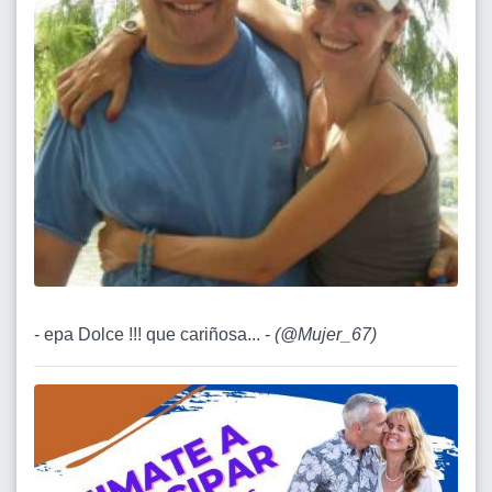
- epa Dolce !!! que cariñosa... -
(
@Mujer_67
)