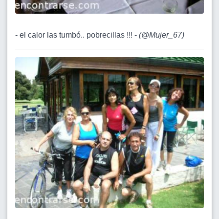
- el calor las tumbó.. pobrecillas !!! -
(
@Mujer_67
)