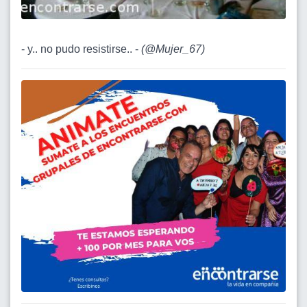
- y.. no pudo resistirse.. -
(
@Mujer_67
)