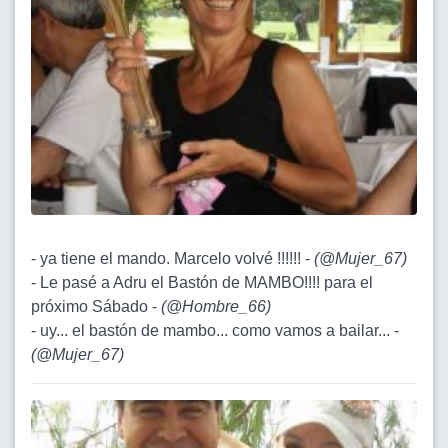
- ya tiene el mando. Marcelo volvé !!!!!! -
(
@Mujer_67
)
- Le pasé a Adru el Bastón de MAMBO!!!! para el
próximo Sábado -
(
@Hombre_66
)
- uy... el bastón de mambo... como vamos a bailar... -
(
@Mujer_67
)