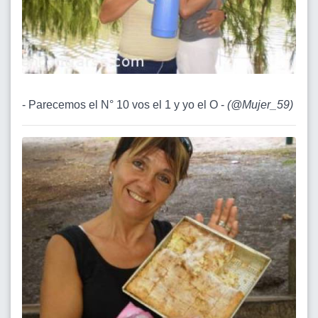
- Parecemos el N° 10 vos el 1 y yo el O -
(
@Mujer_59
)