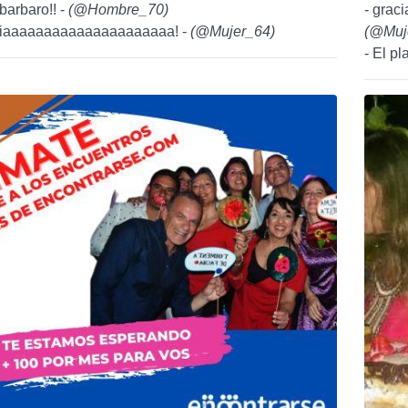
barbaro!! -
(
@Hombre_70
)
- grac
egriaaaaaaaaaaaaaaaaaaaaa! -
(
@Mujer_64
)
(
@Muj
- El p