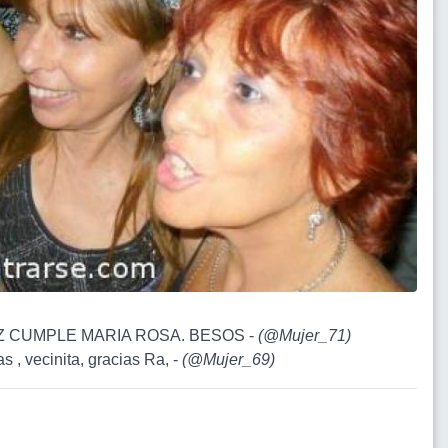
IZ CUMPLE MARIA ROSA. BESOS -
(
@Mujer_71
)
as , vecinita, gracias Ra, -
(
@Mujer_69
)