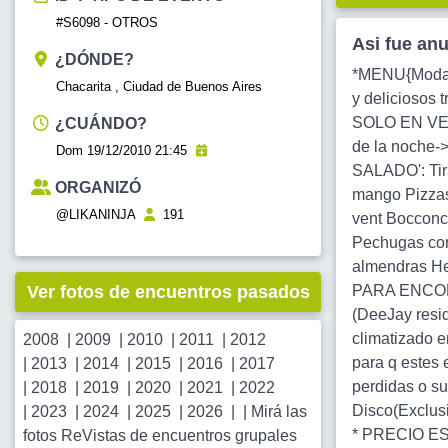
#S6098 - OTROS
Asi fue an
¿DÓNDE?
*MENU{Modali
Chacarita , Ciudad de Buenos Aires
y deliciosos 
SOLO EN VENT
¿CUÁNDO?
de la noche-
Dom 19/12/2010 21:45
SALADO': Tir
ORGANIZÓ
mango Pizzas
@LIKANINJA
191
vent Bocconc
Pechugas con
almendras H
Ver fotos de encuentros pasados
PARA ENCONTR
(DeeJay resid
climatizado e
2008
|
2009
|
2010
|
2011
|
2012
para q estes
|
2013
|
2014
|
2015
|
2016
|
2017
perdidas o su
|
2018
|
2019
|
2020
|
2021
|
2022
Disco(Exclus
|
2023
|
2024
|
2025
|
2026
| |
Mirá las
* PRECIO E
fotos ReVistas de encuentros grupales