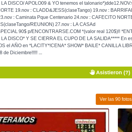
A DISCO/ APOLO09 & YO tenemos el talonario*)dde12.NOV
RTE 19.nov : CLADD&JESS(claseTango) 19.nov : BARRIFARRA 
23.nov : Caminata Pque Centenario 24.nov : CAFECITO NORTE 
(claseTango/REUNION) 27.nov : LA CASAd
SPECIAL 90$ p/ENCONTRARSE.COM *(valor real 120$)!! 
A DISCO* Y SE CIERRA EL CUPO DE LA SALIDA***** En este e
S el AÑO en *LACITY*!CENA* SHOW* BAILE* CANILLA LIB
de Diciembre!!!!! ...
Asistieron (?)
Ver las 90 fotos