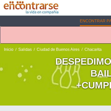
ENCONTRAR PA
Inicio
Salidas
Ciudad de Buenos Aires
Chacarita
DESPEDIMOS
BAIL
+CUMP