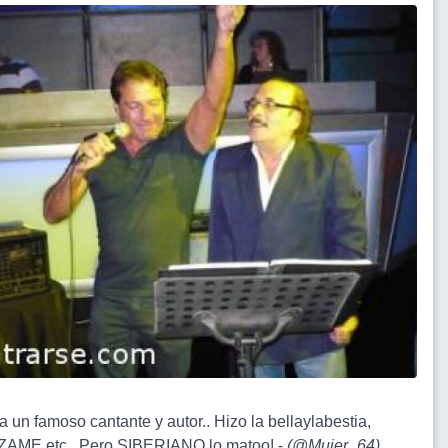
a un famoso cantante y autor.. Hizo la bellaylabestia,
AME etc...Pero SIBERIANO lo matoo! -
(
@Mujer_64
)