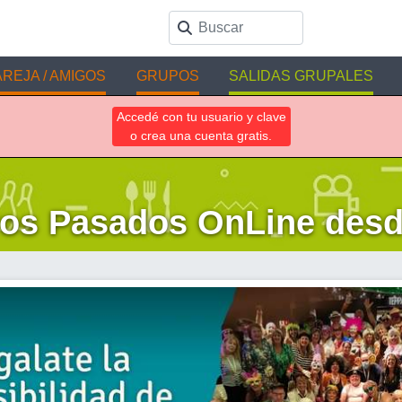
REJA / AMIGOS
GRUPOS
SALIDAS GRUPALES
Accedé con tu usuario y clave
o crea una cuenta gratis.
os Pasados OnLine desd