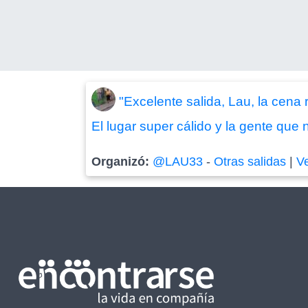
"Excelente salida, Lau, la cena
El lugar super cálido y la gente que 
Organizó:
@LAU33
-
Otras salidas
|
V