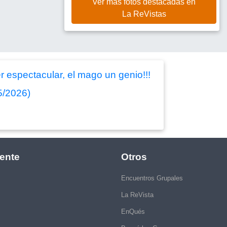
Ver más fotos destacadas en
La ReVistas
r espectacular, el mago un genio!!!
05/2026)
ente
Otros
Encuentros Grupales
La ReVista
EnQués