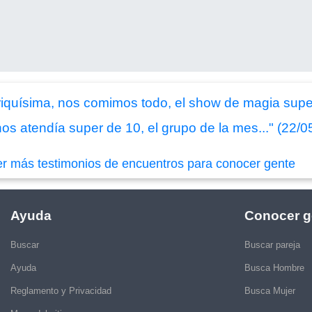
 riquísima, nos comimos todo, el show de magia supe
nos atendía super de 10, el grupo de la mes..." (22/
er más testimonios de encuentros para conocer gente
Ayuda
Conocer g
Buscar
Buscar pareja
Ayuda
Busca Hombre
Reglamento y Privacidad
Busca Mujer