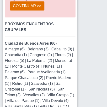
CONTINUAR >>
PRÓXIMOS ENCUENTROS
GRUPALES
Ciudad de Buenos Aires (66)
Almagro (6)
|
Belgrano (3)
|
Caballito (9)
|
Chacarita (1)
|
Congreso (2)
|
Flores (2)
|
Floresta (5)
|
La Paternal (2)
|
Monserrat
(1)
|
Monte Castro (4)
|
Nuñez (1)
|
Palermo (6)
|
Parque Avellaneda (1)
|
Parque Chacabuco (2)
|
Puerto Madero
(1)
|
Retiro (1)
|
Saavedra (1)
|
San
Cristobal (1)
|
San Nicolas (5)
|
San
Telmo (2)
|
Versalles (2)
|
Villa Crespo (1)
|
Villa del Parque (1)
|
Villa Devoto (4)
|
Villa Santa Rita (1)
|
Villa Urquiza (1)
|