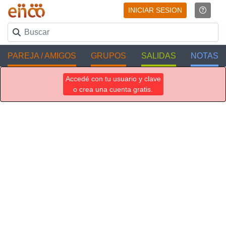
INICIAR SESION
PAREJA / AMIGOS
GRUPOS
SALIDAS
NOTAS
Accedé con tu usuario y clave
o crea una cuenta gratis.