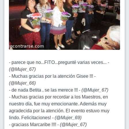
- parece que no...FITO...pregunté varias veces... -
(
@Mujer_67
)
- Muchas gracias por la atención Gisee !!! -
(
@Mujer_66
)
- de nada Betita , se las merece !!! -
(
@Mujer_67
)
- Muchas gracias por recordar a los Maestros, en
nuestro día, fue muy emocionante. Además muy
agradecida por la atención. El evento estuvo muy
lindo. Felicitaciones! -
(
@Mujer_69
)
- graciass Marcaribe !!!! -
(
@Mujer_67
)