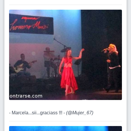
- Marcela...sii...graciass !!! -
(
@Mujer_67
)