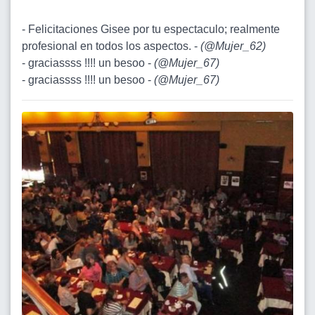
- Felicitaciones Gisee por tu espectaculo; realmente
profesional en todos los aspectos. -
(
@Mujer_62
)
- graciassss !!!! un besoo -
(
@Mujer_67
)
- graciassss !!!! un besoo -
(
@Mujer_67
)