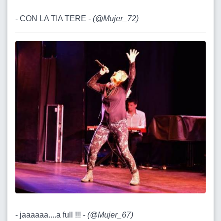
- CON LA TIA TERE -
(
@Mujer_72
)
- jaaaaaa....a full !!! -
(
@Mujer_67
)