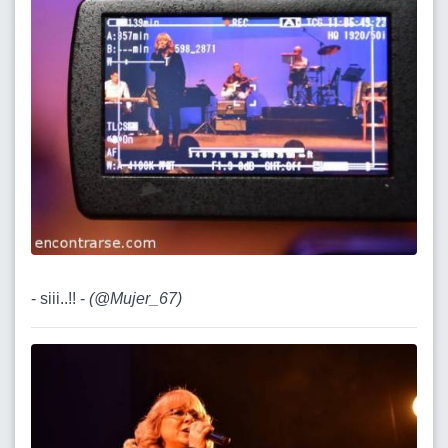
- siii..!! -
(
@Mujer_67
)