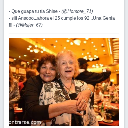
- Que guapa tu tía Shise -
(
@Hombre_71
)
- siii Ansooo...ahora el 25 cumple los 92...Una Genia
!!! -
(
@Mujer_67
)