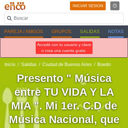
INICIAR SESION
PAREJA / AMIGOS
GRUPOS
SALIDAS
NOTAS
Accedé con tu usuario y clave
o crea una cuenta gratis.
Inicio
Salidas
Ciudad de Buenos Aires
Boedo
Presento " Música
entre TU VIDA Y LA
MIA ". Mi 1er. C.D de
Música Nacional, que