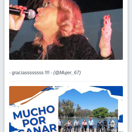
- graciassssssss !!!! -
(
@Mujer_67
)