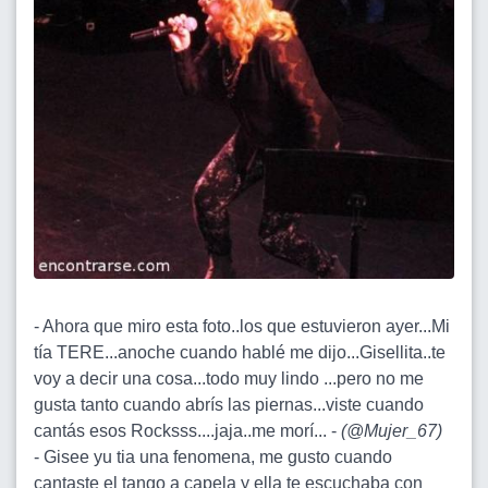
- Ahora que miro esta foto..los que estuvieron ayer...Mi
tía TERE...anoche cuando hablé me dijo...Gisellita..te
voy a decir una cosa...todo muy lindo ...pero no me
gusta tanto cuando abrís las piernas...viste cuando
cantás esos Rocksss....jaja..me morí... -
(
@Mujer_67
)
- Gisee yu tia una fenomena, me gusto cuando
cantaste el tango a capela y ella te escuchaba con