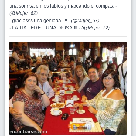
una sonrisa en los labios y marcando el compas. -
(
@Mujer_62
)
- graciasss una geniaaa !!!! -
(
@Mujer_67
)
- LA TIA TERE....UNA DIOSA!!!! -
(
@Mujer_72
)