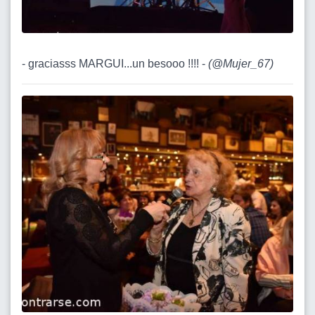
- graciasss MARGUI...un besooo !!!! -
(
@Mujer_67
)