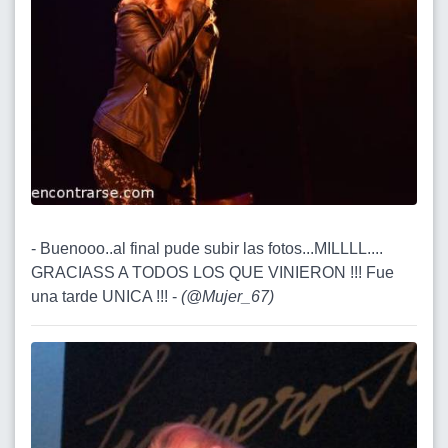
- Buenooo..al final pude subir las fotos...MILLLL....
GRACIASS A TODOS LOS QUE VINIERON !!! Fue
una tarde UNICA !!! -
(
@Mujer_67
)