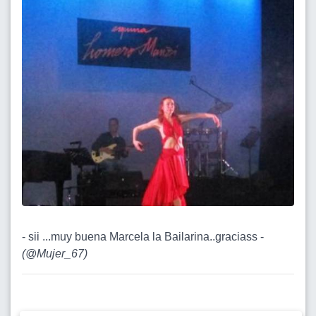
- sii ...muy buena Marcela la Bailarina..graciass -
(
@Mujer_67
)