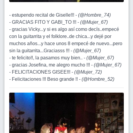
- estupendo recital de Giselle!!! -
(
@Hombre_74
)
- GRACIAS FITO Y GABI_TO !!! -
(
@Mujer_67
)
- gracias Vicky...y si es algo así como decís..empecé
con la guitarrita y el folklore..de chica...y dejé por
muchos años...y hace unos 8 empecé de nuevo...pero
sin la guitarrita...Graciasss !!! -
(
@Mujer_67
)
- te felicito!!, la pasamos muy bien.. -
(
@Mujer_67
)
- gracias Josefina, me alegro mucho !!! -
(
@Mujer_67
)
- FELICITACIONES GISEE!!! -
(
@Mujer_72
)
- Felicitaciones !!! Beso grande !! -
(
@Hombre_52
)