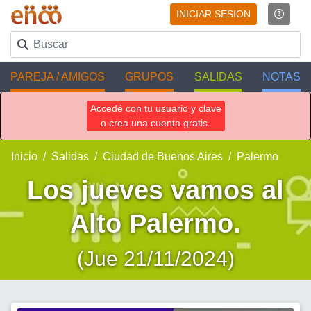
INICIAR SESION
PAREJA / AMIGOS
GRUPOS
SALIDAS
NOTAS
Accedé con tu usuario y clave
o crea una cuenta gratis.
Inicio
Salidas
Ciudad de Buenos Aires
Palermo
Los jueves vamos al
Alto Palermo.
(Jue 21/11/2024)