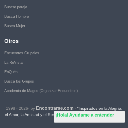
Buscar pareja
Busca Hombre
Busca Mujer
Otros
Encuentros Grupales
La ReVista
EnQués
Buscá los Grupos
Academia de Magos (Organizar Encuentros)
Encontrarse.com
1998 - 2026- by
-
"Inspirados en la Alegría,
el Amor, la Amistad y el Respeto, motivamos a la gente a que sea
¡Hola! Ayudame a entender
feliz."