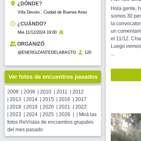
¿DÓNDE?
Hola gente, 
Villa Devoto , Ciudad de Buenos Aires
somos 30 pers
la convocator
¿CUÁNDO?
un comentario
Mié 11/12/2024 19:00
el 11/12. Cha
ORGANIZÓ
Luego iremos 
@ENERGIZANTEDELABASTO
120
...
Ver fotos de encuentros pasados
2008
|
2009
|
2010
|
2011
|
2012
|
2013
|
2014
|
2015
|
2016
|
2017
|
2018
|
2019
|
2020
|
2021
|
2022
|
2023
|
2024
|
2025
|
2026
| |
Mirá las
fotos ReVistas de encuentros grupales
del mes pasado