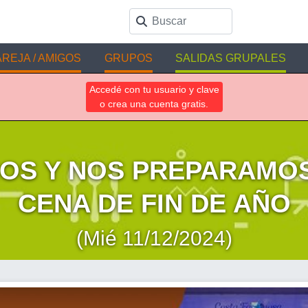
REJA / AMIGOS
GRUPOS
SALIDAS GRUPALES
Accedé con tu usuario y clave
o crea una cuenta gratis.
OS Y NOS PREPARAMOS
CENA DE FIN DE AÑO
(Mié 11/12/2024)