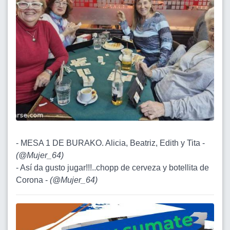
- MESA 1 DE BURAKO. Alicia, Beatriz, Edith y Tita -
(
@Mujer_64
)
- Así da gusto jugar!!!..chopp de cerveza y botellita de
Corona -
(
@Mujer_64
)