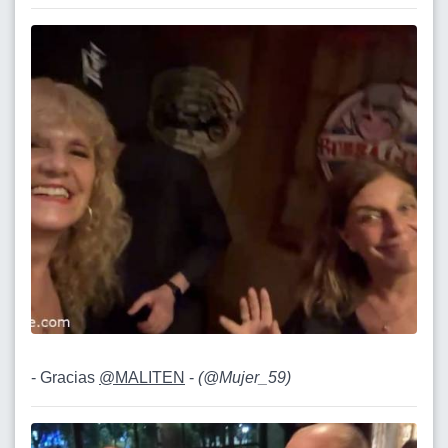
- Gracias
@MALITEN
-
(
@Mujer_59
)