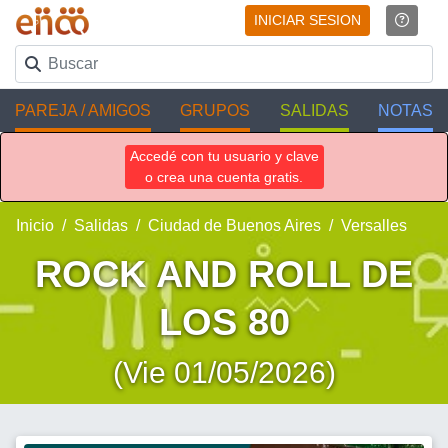
INICIAR SESION
PAREJA / AMIGOS
GRUPOS
SALIDAS
NOTAS
Accedé con tu usuario y clave
o crea una cuenta gratis.
Inicio
Salidas
Ciudad de Buenos Aires
Versalles
ROCK AND ROLL DE
LOS 80
(Vie 01/05/2026)