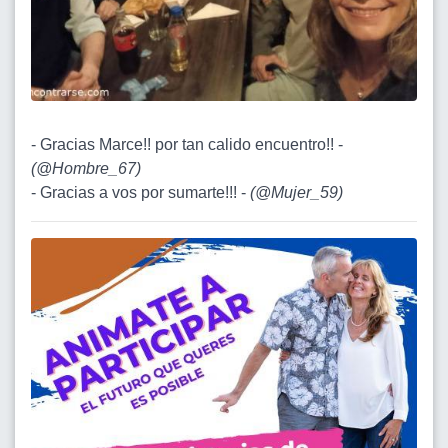
- Gracias Marce!! por tan calido encuentro!! -
(
@Hombre_67
)
- Gracias a vos por sumarte!!! -
(
@Mujer_59
)