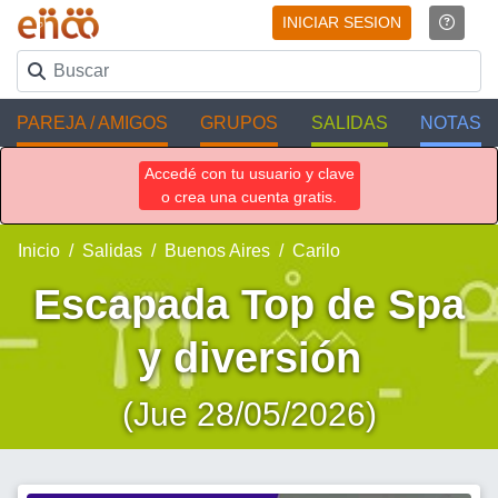
INICIAR SESION
PAREJA / AMIGOS
GRUPOS
SALIDAS
NOTAS
Accedé con tu usuario y clave
o crea una cuenta gratis.
Inicio
Salidas
Buenos Aires
Carilo
Escapada Top de Spa
y diversión
(Jue 28/05/2026)