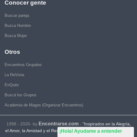
Conocer gente
Buscar pareja
Busca Hombre
Busca Mujer
Otros
Encuentros Grupales
La ReVista
EnQués
Buscá los Grupos
Academia de Magos (Organizar Encuentros)
Encontrarse.com
1998 - 2026- by
-
"Inspirados en la Alegría,
el Amor, la Amistad y el Respeto, motivamos a la gente a que sea
¡Hola! Ayudame a entender