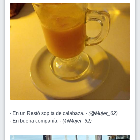
- En un Restó sopita de calabaza. -
(
@Mujer_62
)
- En buena compañía. -
(
@Mujer_62
)