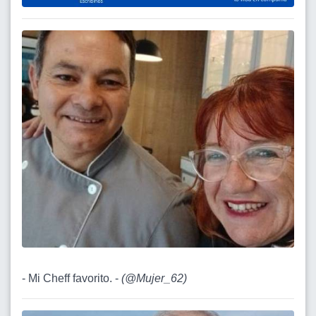
- Mi Cheff favorito. -
(
@Mujer_62
)