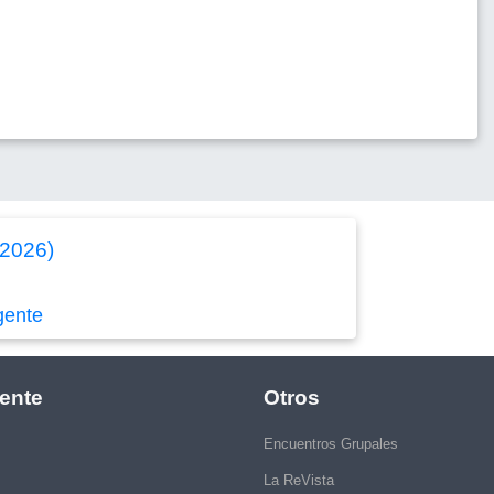
/2026)
gente
ente
Otros
Encuentros Grupales
La ReVista