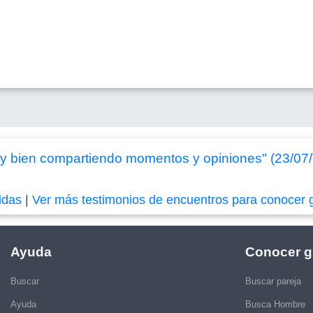
y bien compartiendo momentos y opiniones" (23/07
idas
|
Ver más testimonios de encuentros para conocer 
Ayuda
Conocer g
Buscar
Buscar pareja
Ayuda
Busca Hombre