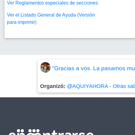
Ver Reglamentos especiales de secciones
Ver el Listado General de Ayuda (Versión
para imprimir)
"Gracias a vos. La pasamos mu
Organizó:
@AQUIYAHORA
-
Otras sal