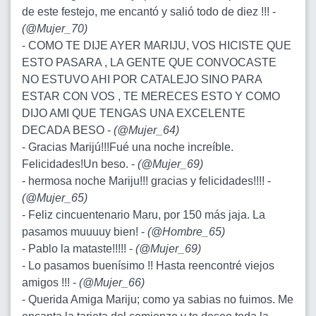
de este festejo, me encantó y salió todo de diez !!! -
(
@Mujer_70
)
- COMO TE DIJE AYER MARIJU, VOS HICISTE QUE
ESTO PASARA , LA GENTE QUE CONVOCASTE
NO ESTUVO AHI POR CATALEJO SINO PARA
ESTAR CON VOS , TE MERECES ESTO Y COMO
DIJO AMI QUE TENGAS UNA EXCELENTE
DECADA BESO -
(
@Mujer_64
)
- Gracias Marijú!!!Fué una noche increíble.
Felicidades!Un beso. -
(
@Mujer_69
)
- hermosa noche Mariju!!! gracias y felicidades!!!! -
(
@Mujer_65
)
- Feliz cincuentenario Maru, por 150 más jaja. La
pasamos muuuuy bien! -
(
@Hombre_65
)
- Pablo la mataste!!!!! -
(
@Mujer_69
)
- Lo pasamos buenísimo !! Hasta reencontré viejos
amigos !!! -
(
@Mujer_66
)
- Querida Amiga Mariju; como ya sabias no fuimos. Me