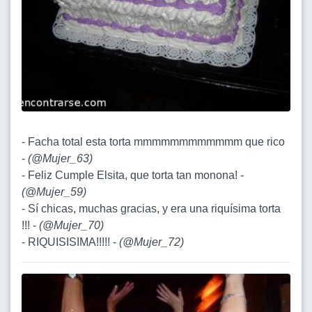
- Facha total esta torta mmmmmmmmmmmm que rico
-
(
@Mujer_63
)
- Feliz Cumple Elsita, que torta tan monona! -
(
@Mujer_59
)
- Sí chicas, muchas gracias, y era una riquísima torta
!!! -
(
@Mujer_70
)
- RIQUISISIMA!!!!! -
(
@Mujer_72
)