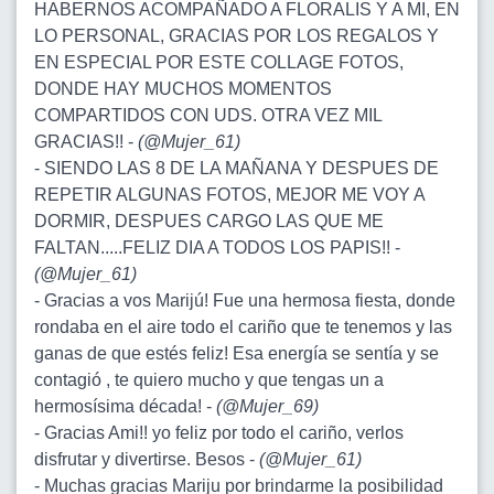
HABERNOS ACOMPAÑADO A FLORALIS Y A MI, EN
LO PERSONAL, GRACIAS POR LOS REGALOS Y
EN ESPECIAL POR ESTE COLLAGE FOTOS,
DONDE HAY MUCHOS MOMENTOS
COMPARTIDOS CON UDS. OTRA VEZ MIL
GRACIAS!! -
(
@Mujer_61
)
- SIENDO LAS 8 DE LA MAÑANA Y DESPUES DE
REPETIR ALGUNAS FOTOS, MEJOR ME VOY A
DORMIR, DESPUES CARGO LAS QUE ME
FALTAN.....FELIZ DIA A TODOS LOS PAPIS!! -
(
@Mujer_61
)
- Gracias a vos Marijú! Fue una hermosa fiesta, donde
rondaba en el aire todo el cariño que te tenemos y las
ganas de que estés feliz! Esa energía se sentía y se
contagió , te quiero mucho y que tengas un a
hermosísima década! -
(
@Mujer_69
)
- Gracias Ami!! yo feliz por todo el cariño, verlos
disfrutar y divertirse. Besos -
(
@Mujer_61
)
- Muchas gracias Mariju por brindarme la posibilidad