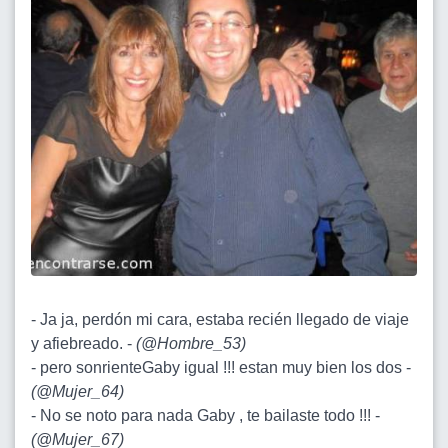
- Ja ja, perdón mi cara, estaba recién llegado de viaje
y afiebreado. -
(
@Hombre_53
)
- pero sonrienteGaby igual !!! estan muy bien los dos -
(
@Mujer_64
)
- No se noto para nada Gaby , te bailaste todo !!! -
(
@Mujer_67
)