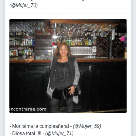
(
@Mujer_70
)
- Monisima la cumpleañera! -
(
@Mujer_59
)
- Diosa total !!!! -
(
@Mujer_71
)