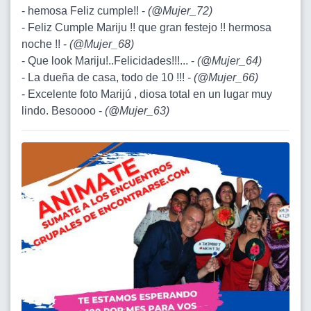
- hemosa Feliz cumple!! -
(
@Mujer_72
)
- Feliz Cumple Mariju !! que gran festejo !! hermosa
noche !! -
(
@Mujer_68
)
- Que look Mariju!..Felicidades!!!... -
(
@Mujer_64
)
- La dueña de casa, todo de 10 !!! -
(
@Mujer_66
)
- Excelente foto Marijú , diosa total en un lugar muy
lindo. Besoooo -
(
@Mujer_63
)