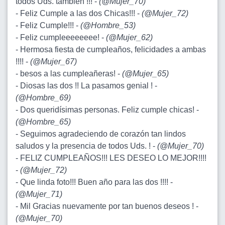
todos Uds. también !!! -
(
@Mujer_70
)
- Feliz Cumple a las dos Chicas!!! -
(
@Mujer_72
)
- Feliz Cumple!!! -
(
@Hombre_53
)
- Feliz cumpleeeeeeee! -
(
@Mujer_62
)
- Hermosa fiesta de cumpleaños, felicidades a ambas
!!!! -
(
@Mujer_67
)
- besos a las cumpleañeras! -
(
@Mujer_65
)
- Diosas las dos !! La pasamos genial ! -
(
@Hombre_69
)
- Dos queridísimas personas. Feliz cumple chicas! -
(
@Hombre_65
)
- Seguimos agradeciendo de corazón tan lindos
saludos y la presencia de todos Uds. ! -
(
@Mujer_70
)
- FELIZ CUMPLEAÑOS!!! LES DESEO LO MEJOR!!!!
-
(
@Mujer_72
)
- Que linda foto!!! Buen año para las dos !!!! -
(
@Mujer_71
)
- Mil Gracias nuevamente por tan buenos deseos ! -
(
@Mujer_70
)