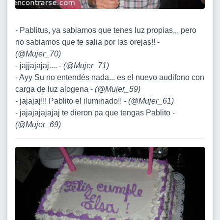
- Pablitus, ya sabiamos que tenes luz propias,,, pero
no sabiamos que te salia por las orejas!! -
(
@Mujer_70
)
- jajjajajaj.... -
(
@Mujer_71
)
- Ayy Su no entendés nada... es el nuevo audifono con
carga de luz alogena -
(
@Mujer_59
)
- jajajaj!!! Pablito el iluminado!! -
(
@Mujer_61
)
- jajajajajajaj te dieron pa que tengas Pablito -
(
@Mujer_69
)