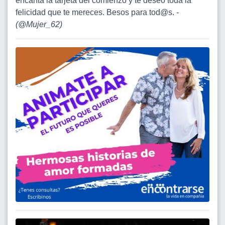
encanta la tarjeta del comienzo y te deseo toda la
felicidad que te mereces. Besos para tod@s. -
(
@Mujer_62
)