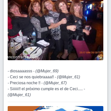
- diosaaaasss -
(
@Mujer_69
)
- Ceci se nos quiebraaaa!! -
(
@Mujer_61
)
- Preciosa noche !! -
(
@Mujer_67
)
- Siiiiii!! el pròximo cumple es el de Ceci..... -
(
@Mujer_61
)