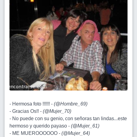
- Hermosa foto !!!!!! -
(
@Hombre_69
)
- Gracias Os!! -
(
@Mujer_70
)
- No puede con su genio, con señoras tan lindas...este
hermoso y querido payaso -
(
@Mujer_61
)
- ME MUEROOOOOO -
(
@Mujer_64
)