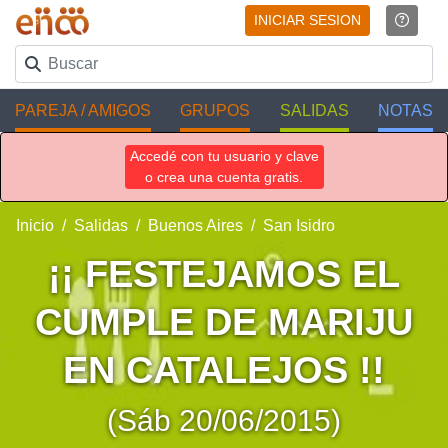
INICIAR SESION
PAREJA / AMIGOS
GRUPOS
SALIDAS
NOTAS
Accedé con tu usuario y clave
o crea una cuenta gratis.
Inicio
Salidas
Buenos Aires
San Isidro
¡¡ FESTEJAMOS EL
CUMPLE DE MARIJU
EN CATALEJOS !!
(Sáb 20/06/2015)