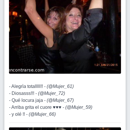
- Alegrìa totalllll!! -
(
@Mujer_61
)
- Diosasss!!! -
(
@Mujer_72
)
- Qué locura jaja -
(
@Mujer_67
)
- Arriba grita el cuore ♥♥♥ -
(
@Mujer_59
)
- y olé !! -
(
@Mujer_66
)