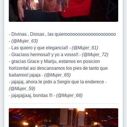
- Divinas , Diosas , las quieroooooooooooooooooooo
-
(
@Mujer_63
)
- Las quiero y que elegancia!! -
(
@Mujer_61
)
- Graciass hermosa!! y yo a vosss!! -
(
@Mujer_72
)
- gracias Grace y Mariju, estamos en posicion
horizontal asi descansamos los pies de tanto que
bailamos! jajaja -
(
@Mujer_65
)
- jajajaj, ahora le pido a Sergio que la enderece -
(
@Mujer_59
)
- jajajajjaaj, bonitas !!! -
(
@Mujer_66
)