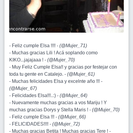
- Feliz cumple Elsa !!!! -
(
@Mujer_71
)
- Muchas gracias Lili ! Acá soplando como
KIKO...jajajaaa ! -
(
@Mujer_70
)
- Muy Feliz Cumple Elsa!! y gracias por festejar con
toda tu gente en Catalejo. -
(
@Mujer_61
)
- Muchas felicidades Elsa y excelnte año !!! -
(
@Mujer_67
)
- Felicidades Elsa!!!..:) -
(
@Mujer_64
)
- Nuevamente muchas gracias a vos Mariju ! Y
muchas gracias Dorys y Stella Maris ! -
(
@Mujer_70
)
- Feliz cumple Elsa !!! -
(
@Mujer_66
)
- FELICIDADES!!!! -
(
@Mujer_72
)
- Muchas gracias Betita ! Muchas gracias Tere ! -