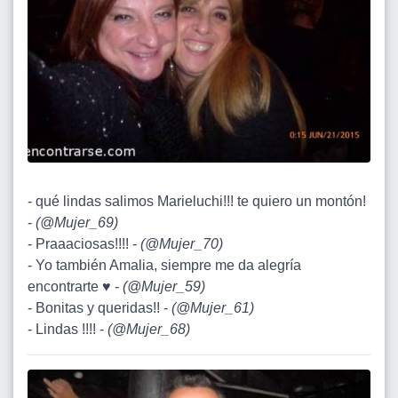
- qué lindas salimos Marieluchi!!! te quiero un montón!
-
(
@Mujer_69
)
- Praaaciosas!!!! -
(
@Mujer_70
)
- Yo también Amalia, siempre me da alegría
encontrarte ♥ -
(
@Mujer_59
)
- Bonitas y queridas!! -
(
@Mujer_61
)
- Lindas !!!! -
(
@Mujer_68
)