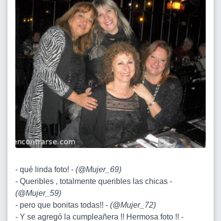
- qué linda foto! -
(
@Mujer_69
)
- Queribles , totalmente queribles las chicas -
(
@Mujer_59
)
- pero que bonitas todas!! -
(
@Mujer_72
)
- Y se agregó la cumpleañera !! Hermosa foto !! -