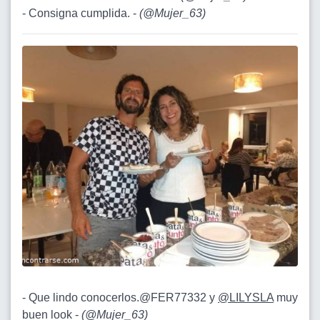
- Consigna cumplida. -
(
@Mujer_63
)
- Que lindo conocerlos.@FER77332 y
@LILYSLA
muy
buen look -
(
@Mujer_63
)