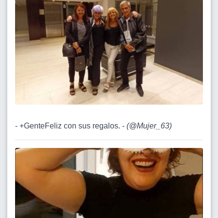
- +GenteFeliz con sus regalos. -
(
@Mujer_63
)