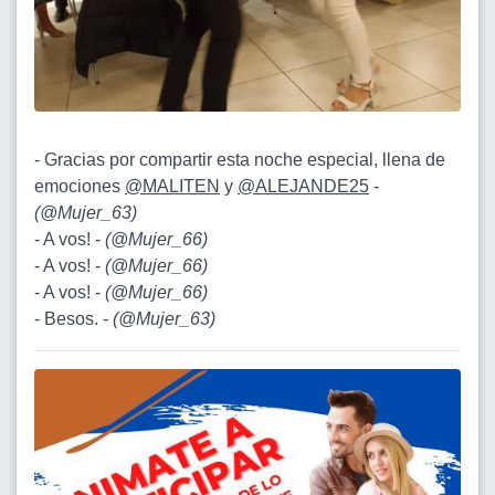
- Gracias por compartir esta noche especial, llena de
emociones
@MALITEN
y
@ALEJANDE25
-
(
@Mujer_63
)
- A vos! -
(
@Mujer_66
)
- A vos! -
(
@Mujer_66
)
- A vos! -
(
@Mujer_66
)
- Besos. -
(
@Mujer_63
)