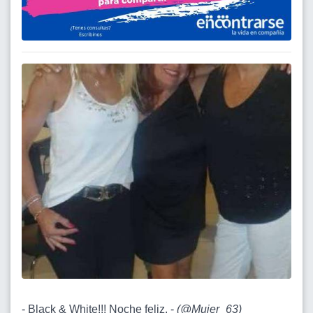
- Black & White!!! Noche feliz. -
(
@Mujer_63
)