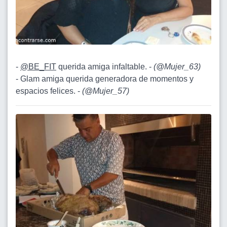
-
@BE_FIT
querida amiga infaltable. -
(
@Mujer_63
)
- Glam amiga querida generadora de momentos y
espacios felices. -
(
@Mujer_57
)