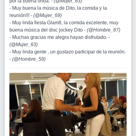
por la buena onda. -
(
@Mujer_63
)
- Muy buena la música de Dito, la comida y la
reunión!!! -
(
@Mujer_69
)
- Muy linda fiesta Glam8, la comida excelente, muy
buena música del disc jockey Dito -
(
@Hombre_67
)
- Muchas gracias me alegra hayan disfrutado. -
(
@Mujer_63
)
- Muy linda gente , un gustazo participar de la reunión.
-
(
@Hombre_59
)