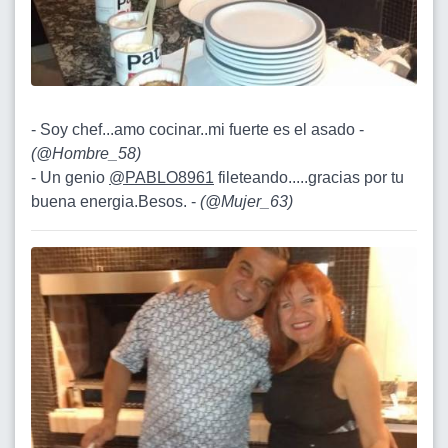
- Soy chef...amo cocinar..mi fuerte es el asado -
(
@Hombre_58
)
- Un genio
@PABLO8961
fileteando.....gracias por tu
buena energia.Besos. -
(
@Mujer_63
)