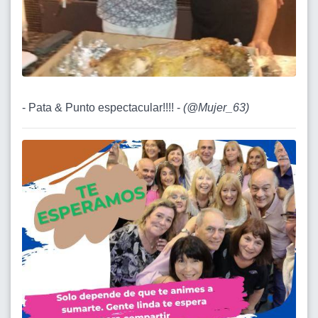
- Pata & Punto espectacular!!!! -
(
@Mujer_63
)