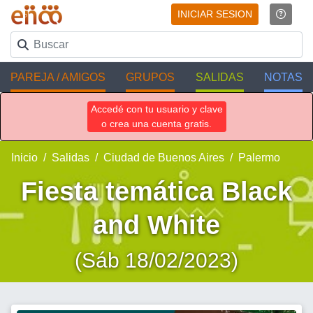
INICIAR SESION
PAREJA / AMIGOS
GRUPOS
SALIDAS
NOTAS
Accedé con tu usuario y clave
o crea una cuenta gratis.
Inicio
Salidas
Ciudad de Buenos Aires
Palermo
Fiesta temática Black
and White
(Sáb 18/02/2023)