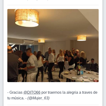
- Gracias
@DITO66
por traernos la alegria a traves de
tu música. -
(
@Mujer_63
)