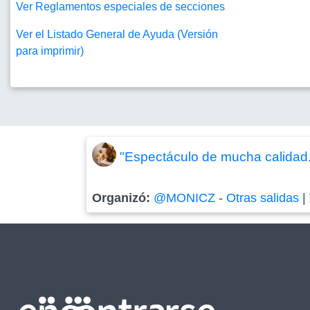
Ver Reglamentos especiales de secciones
Ver el Listado General de Ayuda (Versión
para imprimir)
"Espectáculo de mucha calidad
Organizó:
@MONICZ
-
Otras salidas
|