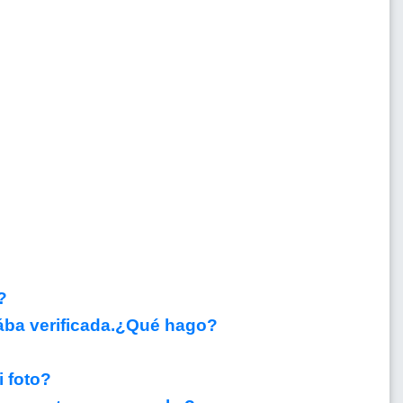
?
stába verificada.¿Qué hago?
 foto?