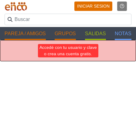
INICIAR SESION
PAREJA / AMIGOS
GRUPOS
SALIDAS
NOTAS
Accedé con tu usuario y clave
o crea una cuenta gratis.