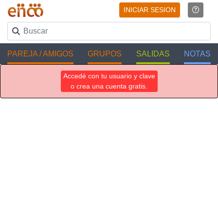
INICIAR SESION
PAREJA / AMIGOS
GRUPOS
SALIDAS
NOTAS
Accedé con tu usuario y clave
o crea una cuenta gratis.