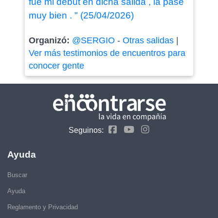
fue mi debut en dicha salida , la pase
muy bien . " (25/04/2026)
Organizó:
@SERGIO
-
Otras salidas
|
Ver más testimonios de encuentros para
conocer gente
Seguinos:
Ayuda
Buscar
Ayuda
Reglamento y Privacidad