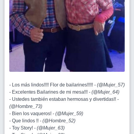
- Los más lindos!!!! Flor de bailarines!!!!! -
(
@Mujer_57
)
- Excelentes Bailarines de mi mesa!!! -
(
@Mujer_64
)
- Ustedes también estaban hermosas y divertidas!! -
(
@Hombre_73
)
- Bien los vaqueros! -
(
@Mujer_59
)
- Que lindos !! -
(
@Hombre_52
)
- Toy Story! -
(
@Mujer_63
)