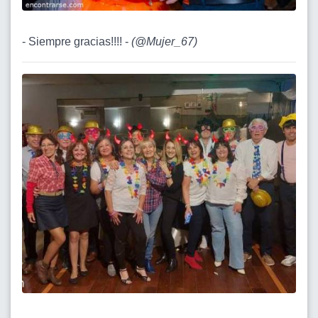
- Siempre gracias!!!! -
(
@Mujer_67
)