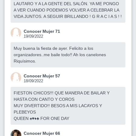
LAUTARO Y A LA GENTE DEL SALÓN. YA ME PONGO
A VER CUANDO PODEMOS VOLVER A CELEBRAR LA
VIDA JUNTOS. A SEGUIR BRILLANDO ! G R A C I A S ! !
Conocer Mujer 71
19/09/2022
Muy buena la fiesta de ayer. Felicito a los
organizadores..me baile todo!! Ah los canelones
Riquísimos.
Conocer Mujer 57
18/09/2022
FIESTON CHICOS!!! QUE MANERA DE BAILAR Y
HASTA CON CANTO Y COROS
MUY DIVERTIDO!! BESOS A MIS LACAYOS Y
PLEBEYOS
QUEEN ♠️♥️♦️♣️ FOR ONE DAY
Conocer Mujer 66