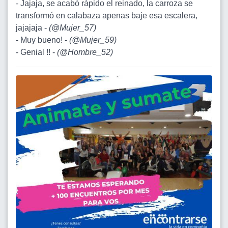
- Jajaja, se acabó rápido el reinado, la carroza se
transformó en calabaza apenas baje esa escalera,
jajajaja -
(
@Mujer_57
)
- Muy bueno! -
(
@Mujer_59
)
- Genial !! -
(
@Hombre_52
)