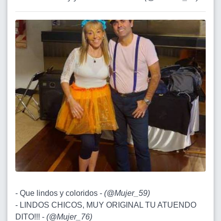
- Que lindos y coloridos -
(
@Mujer_59
)
- LINDOS CHICOS, MUY ORIGINAL TU ATUENDO
DITO!!! -
(
@Mujer_76
)