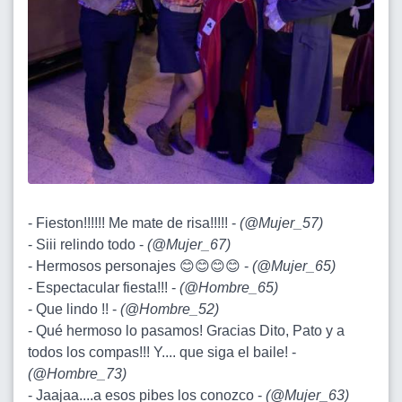
- Fieston!!!!!! Me mate de risa!!!!! -
(
@Mujer_57
)
- Siii relindo todo -
(
@Mujer_67
)
- Hermosos personajes 😊😊😊😊 -
(
@Mujer_65
)
- Espectacular fiesta!!! -
(
@Hombre_65
)
- Que lindo !! -
(
@Hombre_52
)
- Qué hermoso lo pasamos! Gracias Dito, Pato y a
todos los compas!!! Y.... que siga el baile! -
(
@Hombre_73
)
- Jaajaa....a esos pibes los conozco -
(
@Mujer_63
)