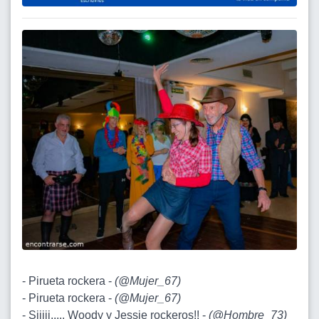
- Pirueta rockera -
(
@Mujer_67
)
- Pirueta rockera -
(
@Mujer_67
)
- Siiiii..... Woody y Jessie rockeros!! -
(
@Hombre_73
)