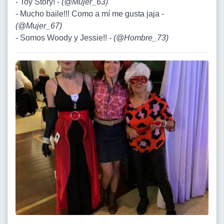
- Toy Story! -
(
@Mujer_63
)
- Mucho baile!!! Como a mí me gusta jaja -
(
@Mujer_67
)
- Somos Woody y Jessie!! -
(
@Hombre_73
)