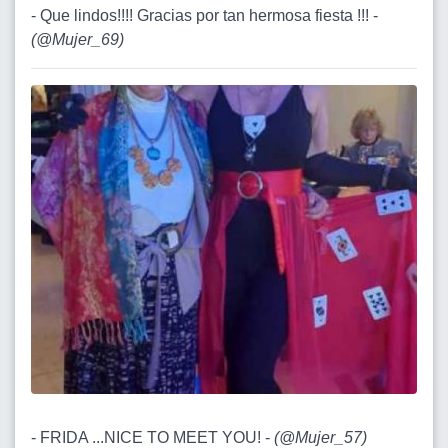
- Que lindos!!!! Gracias por tan hermosa fiesta !!! -
(
@Mujer_69
)
- FRIDA ...NICE TO MEET YOU! -
(
@Mujer_57
)