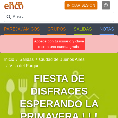
INICIAR SESION
PAREJA / AMIGOS
GRUPOS
SALIDAS
NOTAS
Accedé con tu usuario y clave
o crea una cuenta gratis.
Inicio
Salidas
Ciudad de Buenos Aires
Villa del Parque
FIESTA DE
DISFRACES
ESPERANDO LA
PRIMAVERA ! ! !