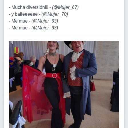
- Mucha diversión!!! -
(
@Mujer_67
)
- y baileeeeee -
(
@Mujer_70
)
- Me mue -
(
@Mujer_63
)
- Me mue -
(
@Mujer_63
)