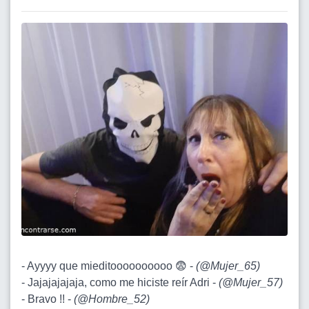
- Ayyyy que mieditoooooooooo 😨 -
(
@Mujer_65
)
- Jajajajajaja, como me hiciste reír Adri -
(
@Mujer_57
)
- Bravo !! -
(
@Hombre_52
)