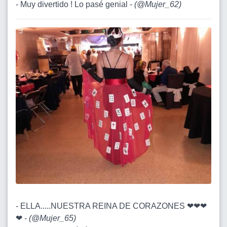
- Muy divertido ! Lo pasé genial -
(
@Mujer_62
)
- ELLA.....NUESTRA REINA DE CORAZONES ❤❤❤
❤ -
(
@Mujer_65
)