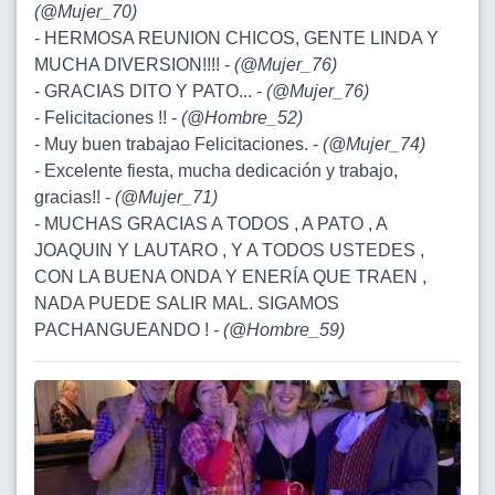
(
@Mujer_70
)
- HERMOSA REUNION CHICOS, GENTE LINDA Y
MUCHA DIVERSION!!!! -
(
@Mujer_76
)
- GRACIAS DITO Y PATO... -
(
@Mujer_76
)
- Felicitaciones !! -
(
@Hombre_52
)
- Muy buen trabajao Felicitaciones. -
(
@Mujer_74
)
- Excelente fiesta, mucha dedicación y trabajo,
gracias!! -
(
@Mujer_71
)
- MUCHAS GRACIAS A TODOS , A PATO , A
JOAQUIN Y LAUTARO , Y A TODOS USTEDES ,
CON LA BUENA ONDA Y ENERÍA QUE TRAEN ,
NADA PUEDE SALIR MAL. SIGAMOS
PACHANGUEANDO ! -
(
@Hombre_59
)