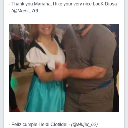
- Thank you Mariana, I like your very nice LooK Diosa
-
(
@Mujer_70
)
- Feliz cumple Heidi Clotilde! -
(
@Mujer_62
)